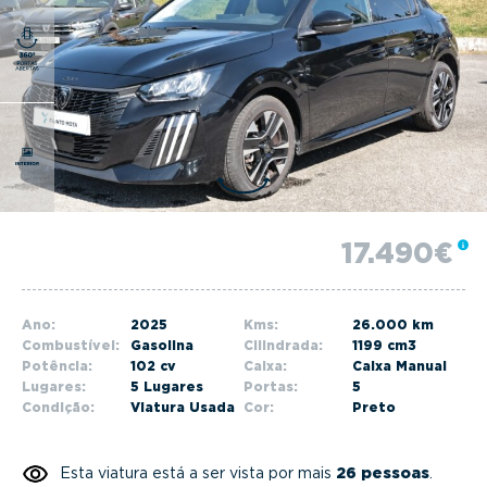
g
a
t
i
o
n
17.490€
Ano:
2025
Kms:
26.000 km
Combustível:
Gasolina
Cilindrada:
1199 cm3
Potência:
102 cv
Caixa:
Caixa Manual
Lugares:
5 Lugares
Portas:
5
Condição:
Viatura Usada
Cor:
Preto
Esta viatura está a ser vista por mais
26 pessoas
.