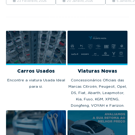
23 Fevereiro, 2026
20 Janeiro, 2026
5 Janeiro, 
coloca quat
partir de 37.065
venderam em
2025
modelos no 
euros.
Portugal em 2025.
em 2025.
Carros Usados
Viaturas Novas
Encontre a viatura Usada Ideal
Concessionários Oficiais das
para si.
Marcas Citroën, Peugeot, Opel,
DS, Fiat, Abarth, Leapmotor,
Kia, Fuso, KGM, XPENG,
Dongfeng, VOYAH e Farizon.