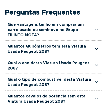
Perguntas Frequentes
Que vantagens tenho em comprar um
carro usado ou seminovo no Grupo
FILINTO MOTA?
Todas as viaturas usadas e seminovas do Grupo
Quantos Quilómetros tem esta Viatura
FILINTO MOTA são rigorosamente selecionadas
Usada Peugeot 208?
e verificadas, têm garantia até 36 meses e
Esta Viatura Usada Peugeot 208 tem
quilómetros reais garantidos. Além disso, dispõe
Qual o ano desta Viatura Usada Peugeot
actualmente 26000 km.
208?
de uma equipa de gestores comerciais dedicada,
pronta a ajudá-lo a encontrar a viatura que
Esta Viatura Usada Peugeot 208 é de 2025.
Qual o tipo de combustível desta Viatura
melhor se adapta às suas necessidades e ao seu
Usada Peugeot 208?
orçamento.
Esta Viatura Usada Peugeot 208 está equipada
Quantos cavalos de potência tem esta
com uma motorização Gasolina.
Viatura Usada Peugeot 208?