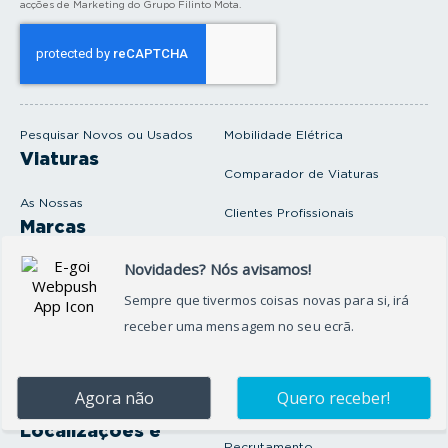
acções de Marketing do Grupo Filinto Mota.
o
s
e
u
e
m
a
i
Pesquisar Novos ou Usados
Mobilidade Elétrica
l
Viaturas
Comparador de Viaturas
As Nossas
Clientes Profissionais
Marcas
Venda o seu carro
Produtos e serviços
Produtos Complementares
Oficina
Seguros Protector
Promoções e Destaques
Campanhas
First Rent A Car
Onde Estamos
Artigos e Notícias
Localizações e
Recrutamento