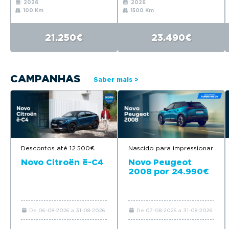
2026
2026
100 Km
1500 Km
21.250€
23.490€
CAMPANHAS
Saber mais >
Nascido para impressionar
Descontos até 12.500€
Novo Peugeot
Novo Citroën ë-C4
2008 por 24.990€
De 06-08-2026 a 31-08-2026
De 07-08-2026 a 31-08-2026