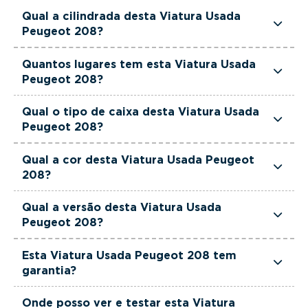
Esta Viatura Usada Peugeot 208 tem 102 cavalos
Qual a cilindrada desta Viatura Usada
de potência.
Peugeot 208?
Esta Viatura Usada Peugeot 208 tem 1199cm3 de
Quantos lugares tem esta Viatura Usada
cilindrada.
Peugeot 208?
Esta Viatura Usada Peugeot 208 tem 5 lugares.
Qual o tipo de caixa desta Viatura Usada
Peugeot 208?
Esta Viatura Usada Peugeot 208 está equipada
Qual a cor desta Viatura Usada Peugeot
com Caixa Manual.
208?
Esta Viatura Usada Peugeot 208 é de cor Preto.
Qual a versão desta Viatura Usada
Peugeot 208?
Esta viatura em concreto é um Peugeot 208 1.2
Esta Viatura Usada Peugeot 208 tem
PureTech Allure.
garantia?
Sim. Todas as viaturas usadas, seminovas e de
Onde posso ver e testar esta Viatura