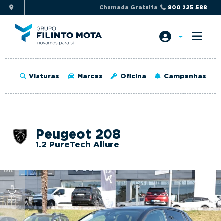
S
S
Chamada Gratuita
800 225 588
k
k
i
i
p
p
t
t
o
o
Viaturas
Marcas
Oficina
Campanhas
p
m
r
a
i
i
m
n
Peugeot 208
a
c
1.2 PureTech Allure
r
o
y
n
n
t
a
e
v
n
i
t