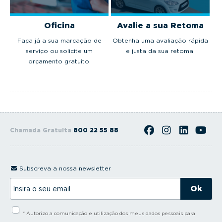
Oficina
Avalie a sua Retoma
Faça já a sua marcação de
Obtenha uma avaliação rápida
serviço ou solicite um
e justa da sua retoma.
orçamento gratuito.
Chamada Gratuita
800 22 55 88
Subscreva a nossa newsletter
I
n
s
i
* Autorizo a comunicação e utilização dos meus dados pessoais para
r
a