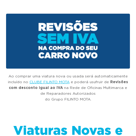
g
a
t
i
o
n
Ao comprar uma viatura nova ou usada será automaticamente
incluído no
CLUBE FILINTO MOTA
e poderá usufruir de
Revisões
com desconto igual ao IVA
na Rede de Oficinas Multimarca e
de Reparadores Autorizados
do Grupo FILINTO MOTA.
Viaturas Novas e