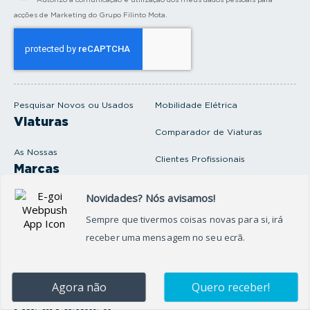
r
a
acções de Marketing do Grupo Filinto Mota.
o
s
e
u
e
m
a
i
Pesquisar Novos ou Usados
Mobilidade Elétrica
l
Viaturas
Comparador de Viaturas
As Nossas
Clientes Profissionais
Marcas
Venda o seu carro
Produtos e serviços
Produtos Complementares
Oficina
Seguros Protector
Promoções e Destaques
Campanhas
First Rent A Car
Onde Estamos
Artigos e Notícias
Localizações e