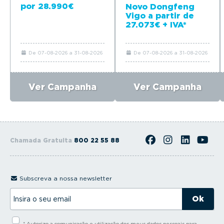
por 28.990€
Novo Dongfeng
Vigo a partir de
27.073€ + IVA*
De 07-08-2026 a 31-08-2026
De 07-08-2026 a 31-08-2026
Ver Campanha
Ver Campanha
Chamada Gratuita
800 22 55 88
Subscreva a nossa newsletter
I
n
s
i
* Autorizo a comunicação e utilização dos meus dados pessoais para