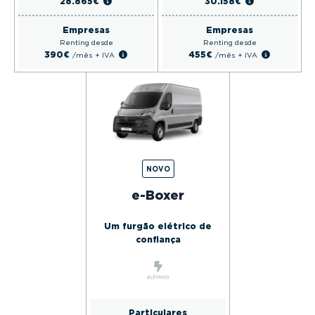
28.865€
30.158€
Empresas
Empresas
Renting desde
Renting desde
390€
455€
/mês
+ IVA
/mês
+ IVA
NOVO
e-Boxer
Um furgão elétrico de
confiança
Particulares