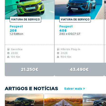
VIATURA DE SERVIÇO
VIATURA DE SERVIÇO
Peugeot
Peugeot
208
408
1.2 Edition
240 e-DSC7 GT
Gasolina
Híbrido Plug-in
2026
2026
100 Km
1500 Km
21.250€
43.490€
ARTIGOS E NOTÍCIAS
Saber mais >