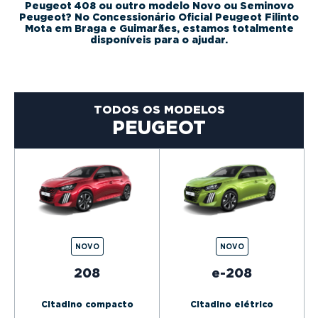
g
Peugeot 408 ou outro modelo Novo ou Seminovo
Peugeot? No Concessionário Oficial Peugeot Filinto
a
Mota em Braga e Guimarães, estamos totalmente
disponíveis para o ajudar.
t
i
o
n
TODOS OS MODELOS
PEUGEOT
NOVO
NOVO
208
e-208
Citadino compacto
Citadino elétrico