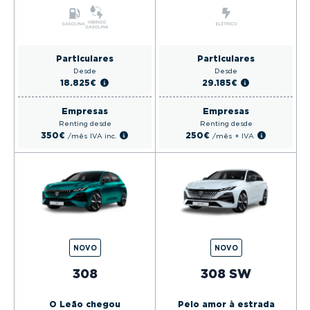
Particulares
Particulares
Desde
Desde
18.825€
29.185€
Empresas
Empresas
Renting desde
Renting desde
350€
250€
/mês
IVA inc.
/mês
+ IVA
NOVO
NOVO
308
308 SW
O Leão chegou
Pelo amor à estrada