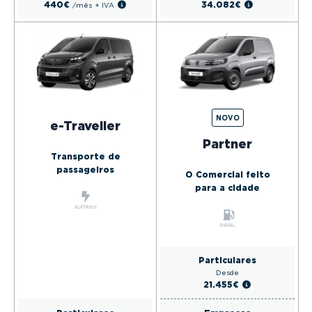
34.082€
440€
/mês
+ IVA
NOVO
e-Traveller
Partner
Transporte de
passageiros
O Comercial feito
para a cidade
Particulares
Desde
21.455€