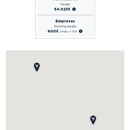
Desde
54.023€
Empresas
Renting desde
600€
/mês
+ IVA