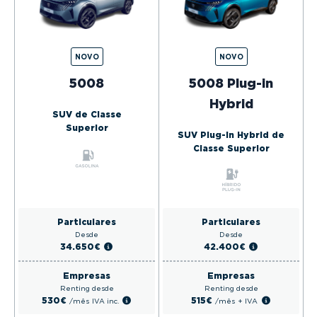
NOVO
NOVO
5008
5008 Plug-in
Hybrid
SUV de Classe
Superior
SUV Plug-in Hybrid de
Classe Superior
Particulares
Particulares
Desde
Desde
34.650€
42.400€
Empresas
Empresas
Renting desde
Renting desde
530€
515€
/mês
IVA inc.
/mês
+ IVA