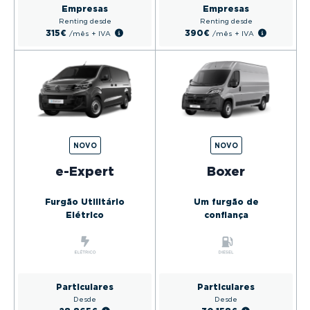
Empresas
Empresas
Renting desde
Renting desde
315€
390€
/mês
+ IVA
/mês
+ IVA
NOVO
NOVO
e-Expert
Boxer
Furgão Utilitário
Um furgão de
Elétrico
confiança
Particulares
Particulares
Desde
Desde