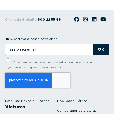
Chamada Gratuita
800 22 55 88
Subscreva a nossa newsletter
I
n
s
i
* Autorizo a comunicação e utilização dos meus dados pessoais para
r
a
acções de Marketing do Grupo Filinto Mota.
o
s
e
u
e
m
a
i
Pesquisar Novos ou Usados
Mobilidade Elétrica
l
Viaturas
Comparador de Viaturas