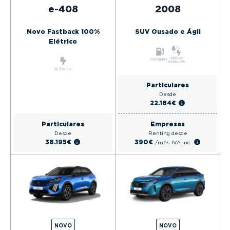
e-408
2008
Novo Fastback 100%
SUV Ousado e Ágil
Elétrico
Particulares
Desde
22.184€
Particulares
Empresas
Desde
Renting desde
38.195€
390€
/mês
IVA inc.
NOVO
NOVO