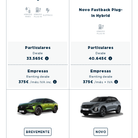
Novo Fastback Plug-
In Hybrid
Particulares
Particulares
Desde
Desde
33.565€
40.645€
Empresas
Empresas
Renting desde
Renting desde
375€
375€
/mês
IVA inc.
/mês
+ IVA
BREVEMENTE
NOVO