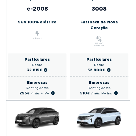
e-2008
3008
SUV 100% elétrico
Fastback de Nova
Geração
Particulares
Particulares
Desde
Desde
32.815€
32.800€
Empresas
Empresas
Renting desde
Renting desde
295€
510€
/mês
+ IVA
/mês
IVA inc.