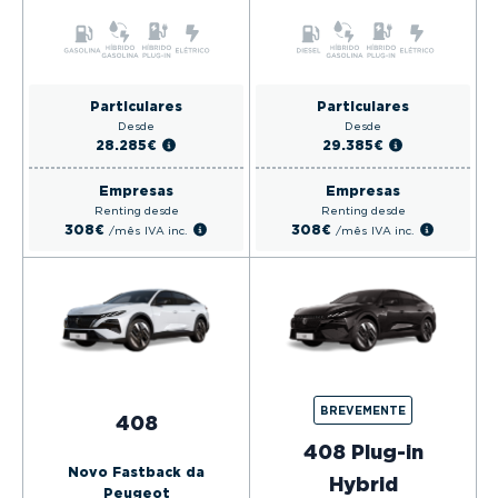
Particulares
Particulares
Desde
Desde
28.285€
29.385€
Empresas
Empresas
Renting desde
Renting desde
308€
308€
/mês
IVA inc.
/mês
IVA inc.
BREVEMENTE
408
408 Plug-in
Novo Fastback da
Hybrid
Peugeot