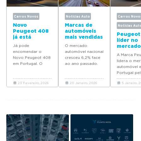
Carros Novos
Notícias Auto
Carros Novo
Novo
Marcas de
Notícias Aut
Peugeot 408
automóveis
Peugeot
já está
mais vendidas
líder no
disponível
em Portugal
Já pode
O mercado
mercado
para
em 2025
encomendar o
automóvel nacional
automóv
encomenda
A Marca Pe
Novo Peugeot 408
cresceu 6,2% face
Portuga
em Portugal
lidera o me
em Portugal. O
ao ano passado.
quatro
automóvel 
modelo deverá
Descubra quais as
modelos
Portugal pel
chegar em Maio
marcas que mais
Top 10 d
ano consecu
com preços a
automóveis novos
vendas 
23 Fevereiro, 2026
20 Janeiro, 2026
5 Janeiro, 
coloca quat
partir de 37.065
venderam em
2025
modelos no 
euros.
Portugal em 2025.
em 2025.