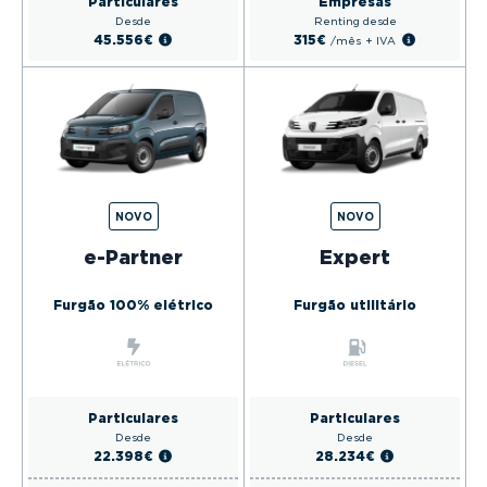
Particulares
Empresas
Desde
Renting desde
45.556€
315€
/mês
+ IVA
NOVO
NOVO
e-Partner
Expert
Furgão 100% elétrico
Furgão utilitário
Particulares
Particulares
Desde
Desde
22.398€
28.234€