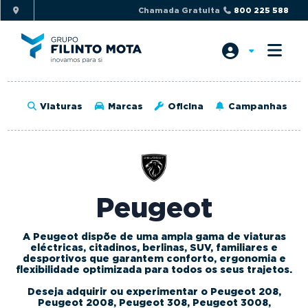
S
S
Chamada Gratuita
800 225 588
k
k
i
i
p
p
t
t
o
o
Viaturas
Marcas
Oficina
Campanhas
p
m
r
a
i
i
m
n
a
c
Peugeot
r
o
y
n
A Peugeot dispõe de uma ampla gama de viaturas
n
t
eléctricas, citadinos, berlinas, SUV, familiares e
a
e
desportivos que garantem conforto, ergonomia e
flexibilidade optimizada para todos os seus trajetos.
v
n
Deseja adquirir ou experimentar o Peugeot 208,
i
t
Peugeot 2008, Peugeot 308, Peugeot 3008,