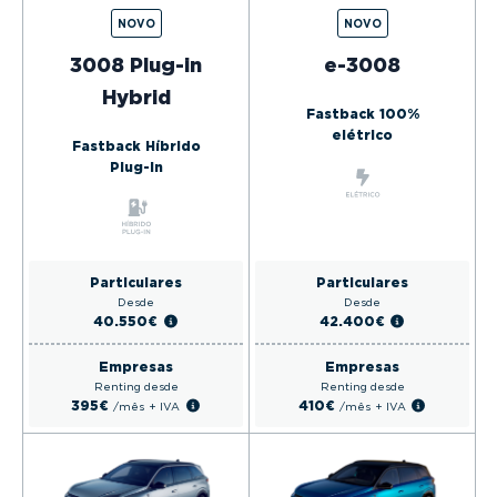
NOVO
NOVO
3008 Plug-in
e-3008
Hybrid
Fastback 100%
elétrico
Fastback Híbrido
Plug-in
Particulares
Particulares
Desde
Desde
40.550€
42.400€
Empresas
Empresas
Renting desde
Renting desde
395€
410€
/mês
+ IVA
/mês
+ IVA