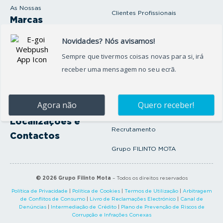
As Nossas
Clientes Profissionais
Marcas
Venda o seu carro
Produtos e serviços
Produtos Complementares
Oficina
Seguros Protector
Promoções e Destaques
Campanhas
First Rent A Car
Onde Estamos
Artigos e Notícias
Localizações e
Recrutamento
Contactos
Grupo FILINTO MOTA
©
2026
Grupo Filinto Mota
– Todos os direitos reservados
Política de Privacidade
|
Política de Cookies
|
Termos de Utilização
|
Arbitragem
de Conflitos de Consumo
|
Livro de Reclamações Electrónico
|
Canal de
Denúncias
|
Intermediação de Crédito
|
Plano de Prevenção de Riscos de
Corrupção e Infrações Conexas