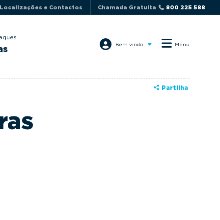
Localizações e Contactos
Chamada Gratuita
800 225 588
aques
Bem vindo
Menu
as
Partilha
ras