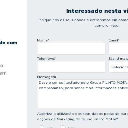
Interessado nesta v
Indique-nos os seus dados e entraremos em conta
compromisso.
Nome
*
Email
*
ale com
Telemóvel
*
Stand mai
 o
 em
Mensagem
Autoriza a utilização dos seus dados pessoais par
acções de Marketing do Grupo Filinto Mota?
*
Sim
Não