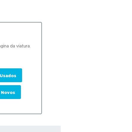
ina da viatura.
 Usados
 Novos