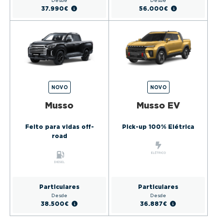
37.990€
56.000€
NOVO
NOVO
Musso
Musso EV
Feito para vidas off-
Pick-up 100% Elétrica
road
Particulares
Particulares
Desde
Desde
38.500€
36.887€