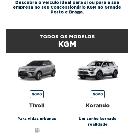
g
Descubra o veículo ideal para si ou para a sua
empresa no seu Concessionário KGM no Grande
a
Porto e Braga.
t
i
o
TODOS OS MODELOS
n
KGM
NOVO
NOVO
Tivoli
Korando
Para vidas urbanas
Um sonho tornado
realidade