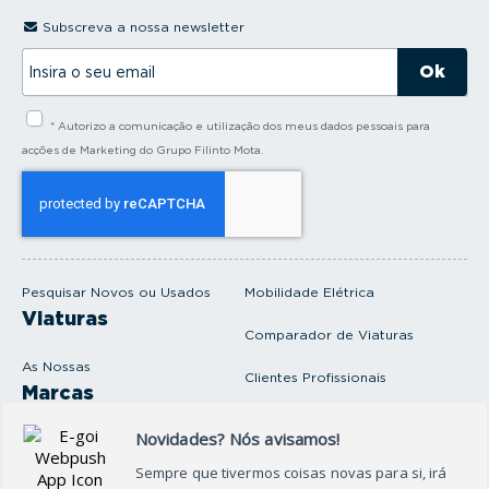
Subscreva a nossa newsletter
I
n
s
i
* Autorizo a comunicação e utilização dos meus dados pessoais para
r
a
acções de Marketing do Grupo Filinto Mota.
o
s
e
u
e
m
a
i
Pesquisar Novos ou Usados
Mobilidade Elétrica
l
Viaturas
Comparador de Viaturas
As Nossas
Clientes Profissionais
Marcas
Venda o seu carro
Produtos e serviços
Produtos Complementares
Oficina