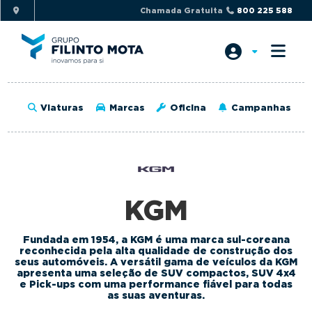
S
S
Chamada Gratuita
800 225 588
k
k
i
i
p
p
t
t
o
o
Viaturas
Marcas
Oficina
Campanhas
p
m
r
a
i
i
m
n
a
c
KGM
r
o
y
n
Fundada em 1954, a KGM é uma marca sul-coreana
n
t
reconhecida pela alta qualidade de construção dos
a
e
seus automóveis. A versátil gama de veículos da KGM
apresenta uma seleção de SUV compactos, SUV 4x4
v
n
e Pick-ups com uma performance fiável para todas
as suas aventuras.
i
t