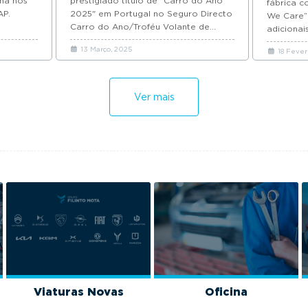
ima nos
prestigiado título de "Carro do Ano
fábrica 
AP.
2025" em Portugal no Seguro Directo
We Care”
Carro do Ano/Troféu Volante de...
adicionai
13 Março, 2025
18 Fever
Ver mais
Viaturas Novas
Oficina