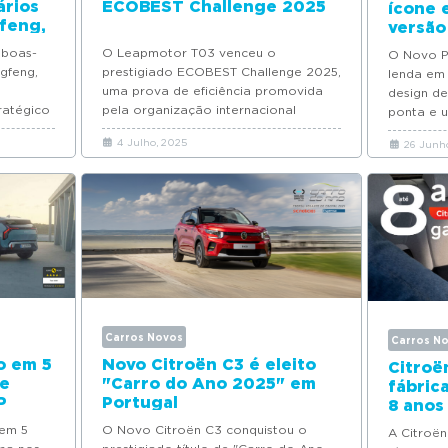
ários
ECOBEST Challenge 2025
ícone 
feng,
versão
 boas-
O Leapmotor T03 venceu o
O Novo P
gfeng,
prestigiado ECOBEST Challenge 2025,
lenda em
uma prova de eficiência promovida
design de
ratégico
pela organização internacional
ponta e 
AUTOBEST.
4 Julho, 2025
26 Junho
Carros Novos
Carros N
o em 5
Novo Citroën C3 é eleito
Citroë
de
"Carro do Ano 2025" em
fábric
P
Portugal
8 anos
 em 5
O Novo Citroën C3 conquistou o
A Citroën