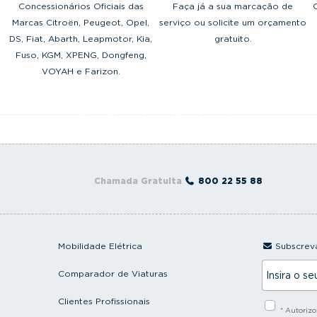
Concessionários Oficiais das
Faça já a sua marcação de
Marcas Citroën, Peugeot, Opel,
serviço ou solicite um orçamento
DS, Fiat, Abarth, Leapmotor, Kia,
gratuito.
Fuso, KGM, XPENG, Dongfeng,
VOYAH e Farizon.
Chamada Gratuita
800 22 55 88
Mobilidade Elétrica
Subscreva
I
Comparador de Viaturas
n
s
i
Clientes Profissionais
* Autoriz
r