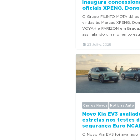
inaugura concession
oficiais XPENG, Dong
VOYAH e Farizon
O Grupo FILINTO MOTA dá as
vindas às Marcas XPENG, Don
VOYAH e FARIZON em Braga,
assinalando um momento est
para a expansão...
23 Julho, 2025
Carros Novos
Notícias Auto
Novo Kia EV3 avaliad
estrelas nos testes 
segurança Euro NCA
O Novo Kia EV3 foi avaliado