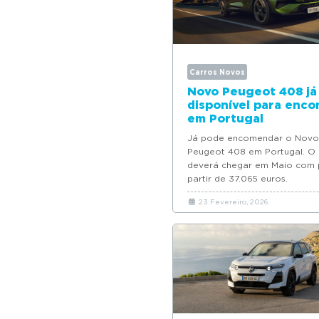
v
n
i
t
g
a
Carros Novos
t
Novo Peugeot 408 já
i
disponível para enc
em Portugal
o
Já pode encomendar o Novo
n
Peugeot 408 em Portugal. O
deverá chegar em Maio com 
partir de 37.065 euros.
23 Fevereiro, 2026