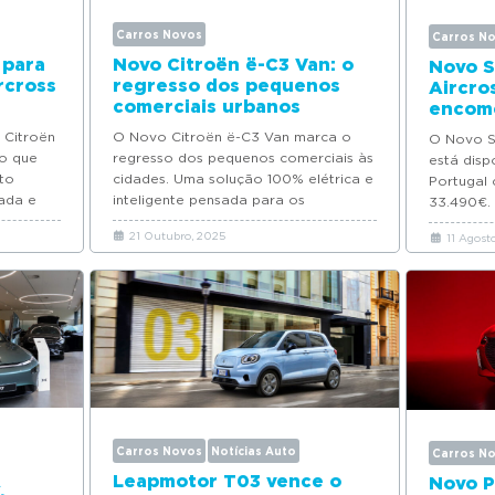
Carros Novos
Carros N
 para
Novo Citroën ë-C3 Van: o
Novo S
rcross
regresso dos pequenos
Aircros
comerciais urbanos
encom
 Citroën
O Novo Citroën ë-C3 Van marca o
O Novo SU
o que
regresso dos pequenos comerciais às
está dis
rto
cidades. Uma solução 100% elétrica e
Portugal 
ada e
inteligente pensada para os
33.490€.
.
profissionais...
21 Outubro, 2025
11 Agost
Carros Novos
Notícias Auto
Carros N
A
Leapmotor T03 vence o
Novo P