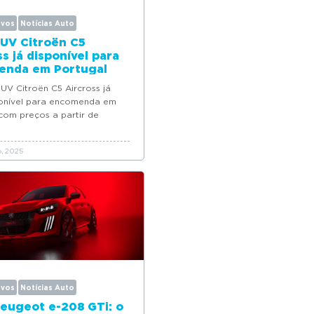
ovos
Notícias Auto
UV Citroën C5
s já disponível para
enda em Portugal
V Citroën C5 Aircross já
ponível para encomenda em
com preços a partir de
o, 2025
ovos
Notícias Auto
eugeot e-208 GTi: o