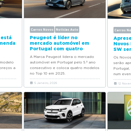
Carros Novos
Notícias Auto
Carros N
 está
Peugeot é líder no
Aprese
omenda
mercado automóvel em
Novos 
Portugal com quatro
SW ser
modelos no Top 10 de
A Marca Peugeot lidera o mercado
Os Novos
vendas em 2025
 modelo
automóvel em Portugal pelo 5.º ano
serão ap
preços a
consecutivo e coloca quatro modelos
Portugal,
no Top 10 em 2025.
num event
5 Janeiro, 2026
12 Nove