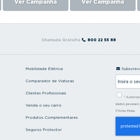
Ver Campanha
Ver Campanha
Chamada Gratuita
800 22 55 88
Mobilidade Elétrica
Subscreva
I
Comparador de Viaturas
n
s
i
Clientes Profissionais
* Autoriz
r
a
dados pessoais
Venda o seu carro
o
Filinto Mota.
s
Produtos Complementares
e
u
e
Seguros Protector
m
a