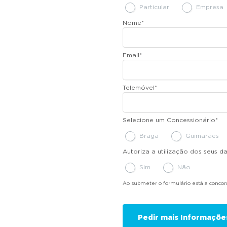
Particular
Empresa
Nome
*
Email
*
Telemóvel
*
Selecione um Concessionário
*
Braga
Guimarães
Autoriza a utilização dos seus 
Sim
Não
Ao submeter o formulário está a conco