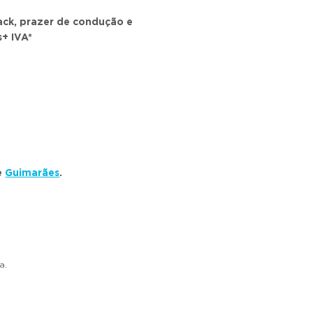
ack, prazer de condução e
+ IVA*
e
Guimarães
.
a.