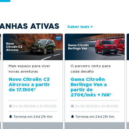
ANHAS ATIVAS
Saber mais >
Mais espaço para viver
O parceiro certo para
novas aventuras
cada desafio
Novo Citroën C3
Gama Citroën
Aircross a partir
Berlingo Van a
de 17.150€*
partir de
270€/mês + IVA*
De 06-08-2026 a 31-08-2026
De 06-08-2026 a 31-08-2026
Termina em 24d 21h 6m
Termina em 24d 21h 6m