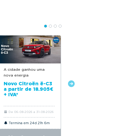
A cidade ganhou uma
Feito para acompanhar o
nova energia
seu dia a dia
Novo Citroën ë-C3
Novo Citroën C3 a
a partir de 18.905€
partir de 18.650€*
+ IVA*
De 06-08-2026 a 31-08-2026
De 06-08-2026 a 31-08-2026
Termina em 24d 21h 6m
Termina em 24d 21h 6m