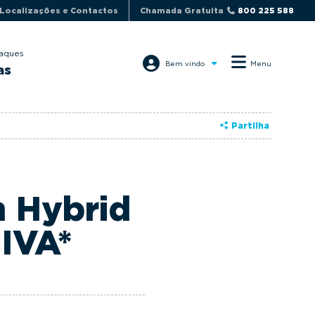
Localizações e Contactos
Chamada Gratuita
800 225 588
aques
Bem vindo
Menu
as
Partilha
n Hybrid
 IVA*