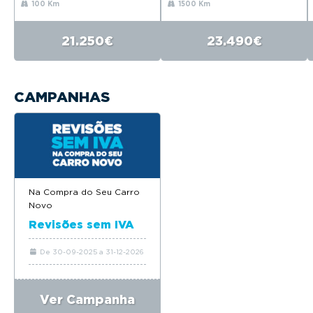
100 Km
1500 Km
21.250€
23.490€
CAMPANHAS
Na Compra do Seu Carro
Novo
Revisões sem IVA
De 30-09-2025 a 31-12-2026
Ver Campanha