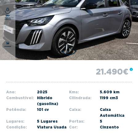
g
a
t
i
o
n
21.490€
Ano:
2025
Kms:
5.609 km
Combustível:
Híbrido
Cilindrada:
1199 cm3
(gasolina)
Potência:
101 cv
Caixa:
Caixa
Automática
Lugares:
5 Lugares
Portas:
5
Condição:
Viatura Usada
Cor:
Cinzento