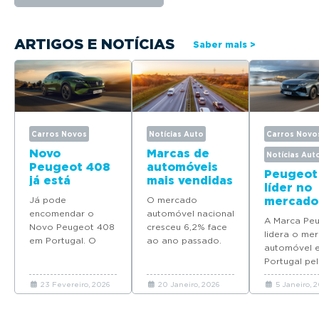
ARTIGOS E NOTÍCIAS
Saber mais >
Carros Novos
Notícias Auto
Carros Novo
Novo
Marcas de
Notícias Aut
Peugeot 408
automóveis
Peugeot
já está
mais vendidas
líder no
disponível
em Portugal
Já pode
O mercado
mercado
para
em 2025
encomendar o
automóvel nacional
automóv
encomenda
A Marca Pe
Novo Peugeot 408
cresceu 6,2% face
Portuga
em Portugal
lidera o me
em Portugal. O
ao ano passado.
quatro
automóvel 
modelo deverá
Descubra quais as
modelos
Portugal pel
chegar em Maio
marcas que mais
Top 10 d
ano consecu
com preços a
automóveis novos
vendas 
23 Fevereiro, 2026
20 Janeiro, 2026
5 Janeiro, 
coloca quat
partir de 37.065
venderam em
2025
modelos no 
euros.
Portugal em 2025.
em 2025.