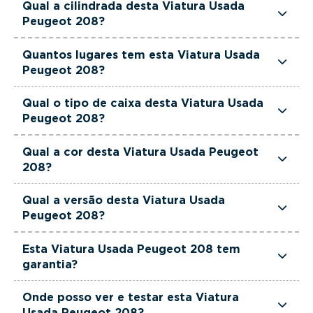
Qual a cilindrada desta Viatura Usada
de potência.
Peugeot 208?
Esta Viatura Usada Peugeot 208 tem 1199cm3 de
Quantos lugares tem esta Viatura Usada
cilindrada.
Peugeot 208?
Esta Viatura Usada Peugeot 208 tem 5 lugares.
Qual o tipo de caixa desta Viatura Usada
Peugeot 208?
Esta Viatura Usada Peugeot 208 está equipada
Qual a cor desta Viatura Usada Peugeot
com Caixa Automática.
208?
Esta Viatura Usada Peugeot 208 é de cor
Qual a versão desta Viatura Usada
Cinzento.
Peugeot 208?
Esta viatura em concreto é um Peugeot 208 1.2
Esta Viatura Usada Peugeot 208 tem
Hybrid Style e-DCS6.
garantia?
Sim. Todas as viaturas usadas, seminovas e de
Onde posso ver e testar esta Viatura
serviço incluem garantia até 36 meses,
Usada Peugeot 208?