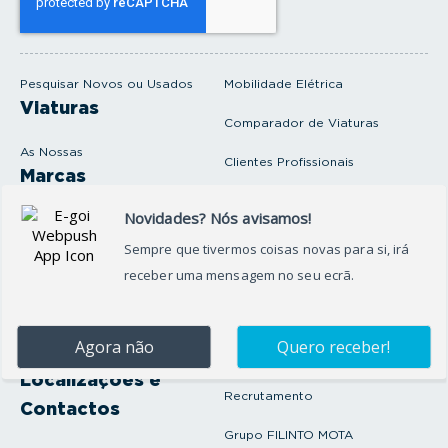
u
e
m
a
i
Pesquisar Novos ou Usados
Mobilidade Elétrica
l
Viaturas
Comparador de Viaturas
As Nossas
Clientes Profissionais
Marcas
Venda o seu carro
Produtos e serviços
Produtos Complementares
Oficina
Seguros Protector
Promoções e Destaques
Campanhas
First Rent A Car
Onde Estamos
Artigos e Notícias
Localizações e
Recrutamento
Contactos
Grupo FILINTO MOTA