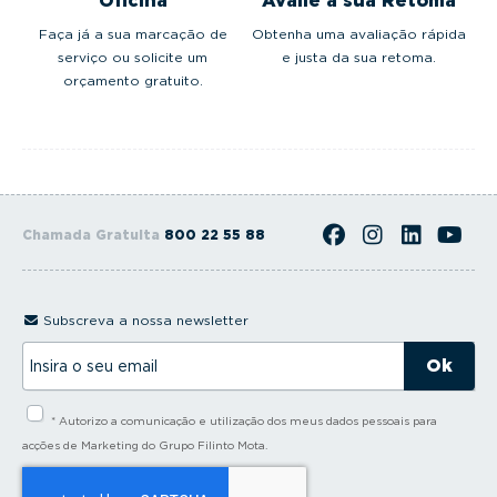
Oficina
Avalie a sua Retoma
Faça já a sua marcação de
Obtenha uma avaliação rápida
serviço ou solicite um
e justa da sua retoma.
orçamento gratuito.
Chamada Gratuita
800 22 55 88
Subscreva a nossa newsletter
I
n
s
i
* Autorizo a comunicação e utilização dos meus dados pessoais para
r
a
acções de Marketing do Grupo Filinto Mota.
o
s
e