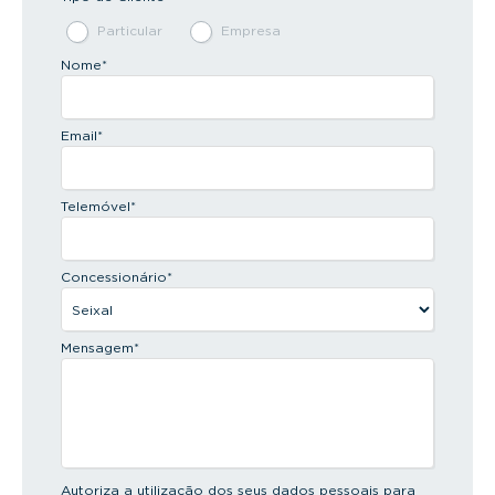
Particular
Empresa
Nome
*
Email
*
Telemóvel
*
Concessionário
*
Mensagem
*
Autoriza a utilização dos seus dados pessoais para