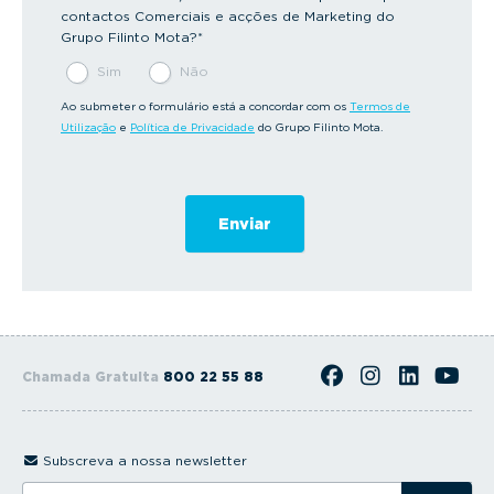
contactos Comerciais e acções de Marketing do
Grupo Filinto Mota?
*
Sim
Não
Ao submeter o formulário está a concordar com os
Termos de
Utilização
e
Política de Privacidade
do Grupo Filinto Mota.
Chamada Gratuita
800 22 55 88
Subscreva a nossa newsletter
I