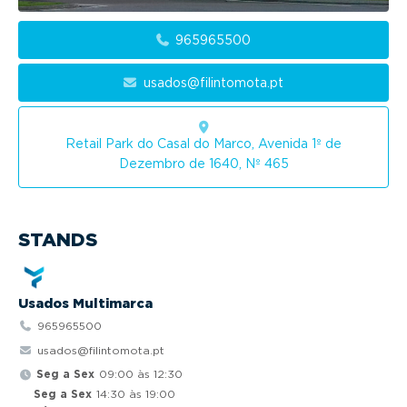
g
a
965965500
t
i
usados@filintomota.pt
o
n
Retail Park do Casal do Marco, Avenida 1º de
Dezembro de 1640, Nº 465
STANDS
Usados Multimarca
965965500
usados@filintomota.pt
Seg a Sex
09:00 às 12:30
Seg a Sex
14:30 às 19:00