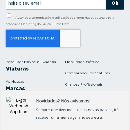
n
s
i
* Autorizo a comunicação e utilização dos meus dados pessoais para
r
a
acções de Marketing do Grupo Filinto Mota.
o
s
e
u
e
m
a
i
Pesquisar Novos ou Usados
Mobilidade Elétrica
l
Viaturas
Comparador de Viaturas
As Nossas
Clientes Profissionais
Marcas
Venda o seu carro
Produtos e serviços
Produtos Complementares
Oficina
Seguros Protector
Promoções e Destaques
Campanhas
First Rent A Car