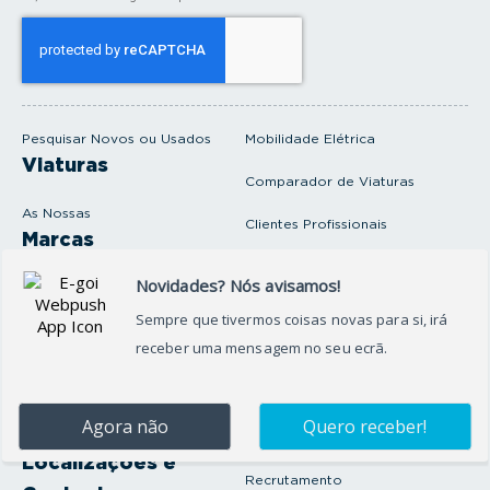
o
s
e
u
e
m
a
i
Pesquisar Novos ou Usados
Mobilidade Elétrica
l
Viaturas
Comparador de Viaturas
As Nossas
Clientes Profissionais
Marcas
Venda o seu carro
Produtos e serviços
Produtos Complementares
Oficina
Seguros Protector
Promoções e Destaques
Campanhas
First Rent A Car
Onde Estamos
Artigos e Notícias
Localizações e
Recrutamento