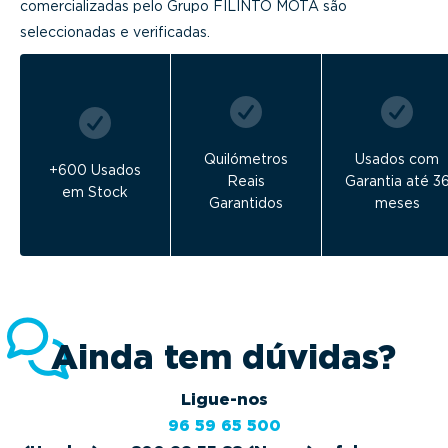
comercializadas pelo Grupo FILINTO MOTA são
seleccionadas e verificadas.
Quilómetros
Usados com
+600 Usados
Reais
Garantia até 3
em Stock
Garantidos
meses
Ainda tem dúvidas?
Ligue-nos
96 59 65 500