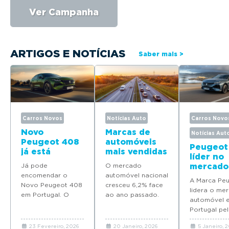
Ver Campanha
ARTIGOS E NOTÍCIAS
Saber mais >
Carros Novos
Notícias Auto
Carros Novo
Novo
Marcas de
Notícias Aut
Peugeot 408
automóveis
Peugeot
já está
mais vendidas
líder no
disponível
em Portugal
Já pode
O mercado
mercado
para
em 2025
encomendar o
automóvel nacional
automóv
encomenda
A Marca Pe
Novo Peugeot 408
cresceu 6,2% face
Portuga
em Portugal
lidera o me
em Portugal. O
ao ano passado.
quatro
automóvel 
modelo deverá
Descubra quais as
modelos
Portugal pel
chegar em Maio
marcas que mais
Top 10 d
ano consecu
com preços a
automóveis novos
vendas 
23 Fevereiro, 2026
20 Janeiro, 2026
5 Janeiro, 
coloca quat