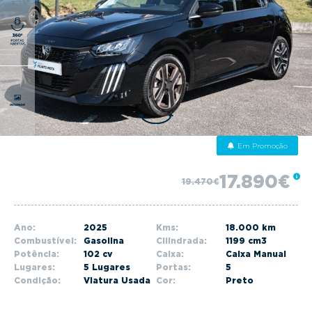
g
a
t
i
o
n
Em Promoção
17.890€
19.470€
Ano:
2025
Kms:
18.000 km
Combustível:
Gasolina
Cilindrada:
1199 cm3
Potência:
102 cv
Caixa:
Caixa Manual
Lugares:
5 Lugares
Portas:
5
Condição:
Viatura Usada
Cor:
Preto