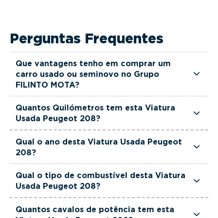
Perguntas Frequentes
Que vantagens tenho em comprar um
carro usado ou seminovo no Grupo
FILINTO MOTA?
Todas as viaturas usadas e seminovas do Grupo
Quantos Quilómetros tem esta Viatura
FILINTO MOTA são rigorosamente selecionadas
Usada Peugeot 208?
e verificadas, têm garantia até 36 meses e
Esta Viatura Usada Peugeot 208 tem
quilómetros reais garantidos. Além disso, dispõe
Qual o ano desta Viatura Usada Peugeot
actualmente 18000 km.
208?
de uma equipa de gestores comerciais dedicada,
pronta a ajudá-lo a encontrar a viatura que
Esta Viatura Usada Peugeot 208 é de 2025.
Qual o tipo de combustível desta Viatura
melhor se adapta às suas necessidades e ao seu
Usada Peugeot 208?
orçamento.
Esta Viatura Usada Peugeot 208 está equipada
Quantos cavalos de potência tem esta
com uma motorização Gasolina.