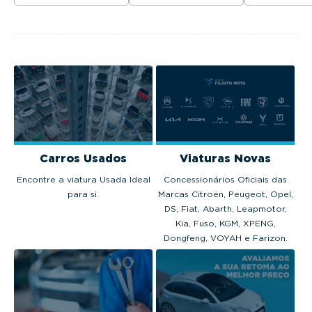
partir de 37.065
venderam em
2025
modelos no 
euros.
Portugal em 2025.
em 2025.
Carros Usados
Viaturas Novas
Encontre a viatura Usada Ideal
Concessionários Oficiais das
para si.
Marcas Citroën, Peugeot, Opel,
DS, Fiat, Abarth, Leapmotor,
Kia, Fuso, KGM, XPENG,
Dongfeng, VOYAH e Farizon.