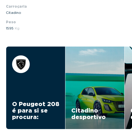
Carroçaria
Citadino
Peso
1595
Kg
O Peugeot 208
é para si se
Citadino
procura:
desportivo