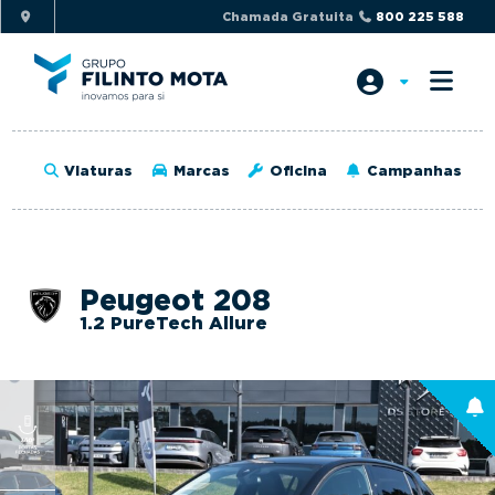
S
S
Chamada Gratuita
800 225 588
k
k
i
i
p
p
t
t
o
o
Viaturas
Marcas
Oficina
Campanhas
p
m
r
a
i
i
m
n
Peugeot 208
a
c
1.2 PureTech Allure
r
o
y
n
n
t
a
e
v
n
i
t