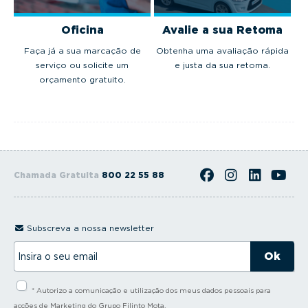
Oficina
Avalie a sua Retoma
Faça já a sua marcação de
Obtenha uma avaliação rápida
serviço ou solicite um
e justa da sua retoma.
orçamento gratuito.
Chamada Gratuita
800 22 55 88
Subscreva a nossa newsletter
I
n
s
i
* Autorizo a comunicação e utilização dos meus dados pessoais para
r
a
acções de Marketing do Grupo Filinto Mota.