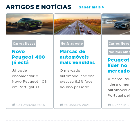
ARTIGOS E NOTÍCIAS
Saber mais >
Carros Novos
Notícias Auto
Carros Novo
Novo
Marcas de
Notícias Aut
Peugeot 408
automóveis
Peugeot
já está
mais vendidas
líder no
disponível
em Portugal
Já pode
O mercado
mercado
para
em 2025
encomendar o
automóvel nacional
automóv
encomenda
A Marca Pe
Novo Peugeot 408
cresceu 6,2% face
Portuga
em Portugal
lidera o me
em Portugal. O
ao ano passado.
quatro
automóvel 
modelo deverá
Descubra quais as
modelos
Portugal pel
chegar em Maio
marcas que mais
Top 10 d
ano consecu
com preços a
automóveis novos
vendas 
23 Fevereiro, 2026
20 Janeiro, 2026
5 Janeiro, 
coloca quat
partir de 37.065
venderam em
2025
modelos no 
euros.
Portugal em 2025.
em 2025.