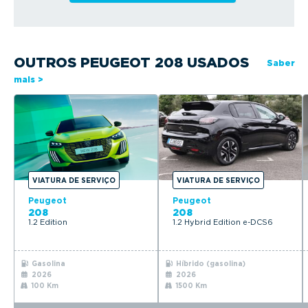
OUTROS PEUGEOT 208 USADOS
Saber
mais >
VIATURA DE SERVIÇO
VIATURA DE SERVIÇO
Peugeot
Peugeot
208
208
1.2 Edition
1.2 Hybrid Edition e-DCS6
Gasolina
Híbrido (gasolina)
2026
2026
100 Km
1500 Km