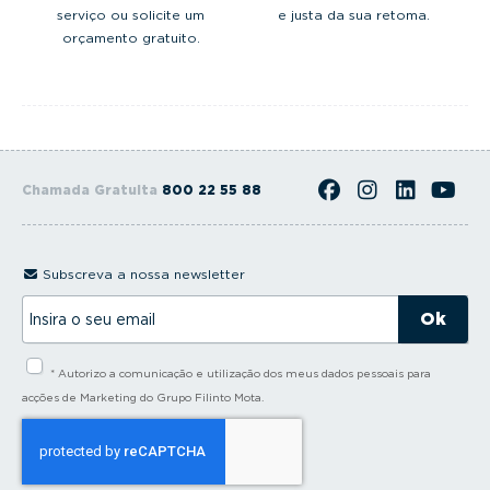
serviço ou solicite um
e justa da sua retoma.
orçamento gratuito.
Chamada Gratuita
800 22 55 88
Subscreva a nossa newsletter
I
n
s
i
* Autorizo a comunicação e utilização dos meus dados pessoais para
r
a
acções de Marketing do Grupo Filinto Mota.
o
s
e
u
e