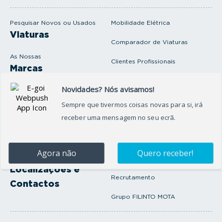
m
a
i
Pesquisar Novos ou Usados
Mobilidade Elétrica
l
Viaturas
Comparador de Viaturas
As Nossas
Clientes Profissionais
Marcas
Venda o seu carro
Produtos e serviços
Produtos Complementares
Oficina
Seguros Protector
Promoções e Destaques
Campanhas
First Rent A Car
Onde Estamos
Artigos e Notícias
Localizações e
Recrutamento
Contactos
Grupo FILINTO MOTA