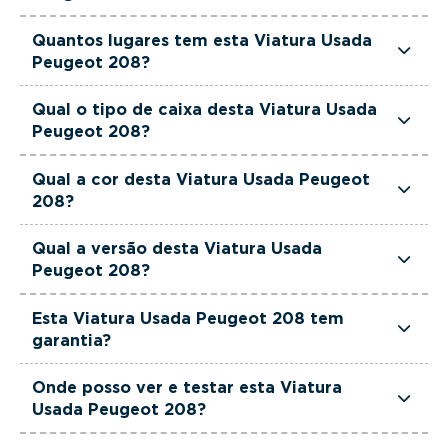
Esta Viatura Usada Peugeot 208 tem 1199cm3 de
Quantos lugares tem esta Viatura Usada
cilindrada.
Peugeot 208?
Esta Viatura Usada Peugeot 208 tem 5 lugares.
Qual o tipo de caixa desta Viatura Usada
Peugeot 208?
Esta Viatura Usada Peugeot 208 está equipada
Qual a cor desta Viatura Usada Peugeot
com Caixa Manual.
208?
Esta Viatura Usada Peugeot 208 é de cor
Qual a versão desta Viatura Usada
Cinzento.
Peugeot 208?
Esta viatura em concreto é um Peugeot 208 1.2
Esta Viatura Usada Peugeot 208 tem
PureTech Allure.
garantia?
Sim. Todas as viaturas usadas, seminovas e de
Onde posso ver e testar esta Viatura
serviço incluem garantia até 36 meses,
Usada Peugeot 208?
proporcionando maior segurança na compra.
Pode conhecer e testar esta viatura nos stands