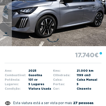
g
a
t
i
o
n
17.740€
Ano:
2025
Kms:
21.000 km
Combustível:
Gasolina
Cilindrada:
1199 cm3
Potência:
101 cv
Caixa:
Caixa Manual
Lugares:
5 Lugares
Portas:
5
Condição:
Viatura Usada
Cor:
Cinzento
Esta viatura está a ser vista por mais
27 pessoas
.