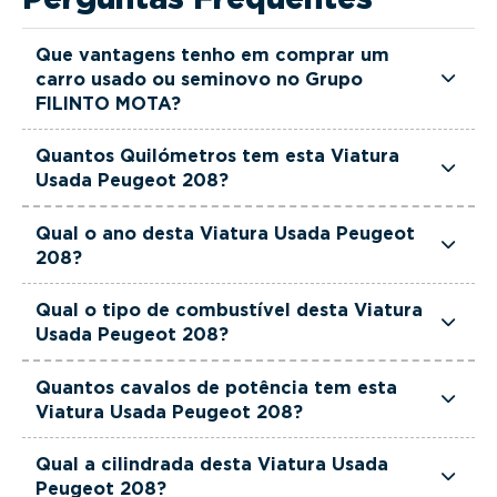
Que vantagens tenho em comprar um
carro usado ou seminovo no Grupo
FILINTO MOTA?
Todas as viaturas usadas e seminovas do Grupo
Quantos Quilómetros tem esta Viatura
FILINTO MOTA são rigorosamente selecionadas
Usada Peugeot 208?
e verificadas, têm garantia até 36 meses e
Esta Viatura Usada Peugeot 208 tem
quilómetros reais garantidos. Além disso, dispõe
Qual o ano desta Viatura Usada Peugeot
actualmente 21000 km.
208?
de uma equipa de gestores comerciais dedicada,
pronta a ajudá-lo a encontrar a viatura que
Esta Viatura Usada Peugeot 208 é de 2025.
Qual o tipo de combustível desta Viatura
melhor se adapta às suas necessidades e ao seu
Usada Peugeot 208?
orçamento.
Esta Viatura Usada Peugeot 208 está equipada
Quantos cavalos de potência tem esta
com uma motorização Gasolina.
Viatura Usada Peugeot 208?
Esta Viatura Usada Peugeot 208 tem 101 cavalos
Qual a cilindrada desta Viatura Usada
de potência.
Peugeot 208?