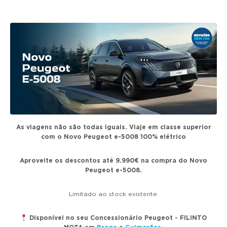
g
a
t
i
o
n
As viagens não são todas iguais. Viaje em classe superior
com o Novo Peugeot e-5008 100% elétrico
Aproveite os descontos até 9.990€ na compra do Novo
Peugeot e-5008.
Limitado ao stock existente.
Disponível no seu Concessionário Peugeot - FILINTO