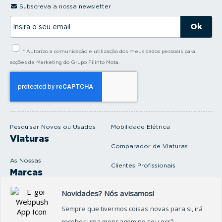
Subscreva a nossa newsletter
I
n
s
i
* Autorizo a comunicação e utilização dos meus dados pessoais para
r
a
acções de Marketing do Grupo Filinto Mota.
o
s
e
u
e
m
a
i
Pesquisar Novos ou Usados
Mobilidade Elétrica
l
Viaturas
Comparador de Viaturas
As Nossas
Clientes Profissionais
Marcas
Venda o seu carro
Produtos e serviços
Produtos Complementares
Oficina