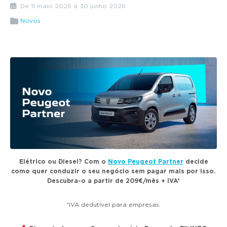
g
De 11 maio 2026 a 30 junho 2026
a
Novos
t
i
o
n
Elétrico ou Diesel? Com o
Novo Peugeot Partner
decide
como quer conduzir o seu negócio sem pagar mais por isso.
Descubra-o a partir de 209€/mês + IVA*
*IVA dedutível para empresas.