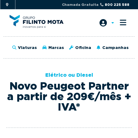
S
S
Chamada Gratuita
800 225 588
k
k
i
i
p
p
t
t
o
o
Viaturas
Marcas
Oficina
Campanhas
p
m
r
a
i
i
Elétrico ou Diesel
m
n
Novo Peugeot Partner
a
c
r
o
a partir de 209€/mês +
y
n
IVA*
n
t
a
e
v
n
i
t