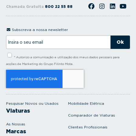
Chamada Gratuita
800 22 55 88
Subscreva a nossa newsletter
I
n
s
i
* Autorizo a comunicação e utilização dos meus dados pessoais para
r
a
acções de Marketing do Grupo Filinto Mota.
o
s
e
u
e
m
a
i
Pesquisar Novos ou Usados
Mobilidade Elétrica
l
Viaturas
Comparador de Viaturas
As Nossas
Clientes Profissionais
Marcas