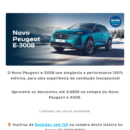
g
a
t
i
o
n
O Novo Peugeot e-3008 une elegância e performance 100%
elétrica, para uma experiência de condução inesquecível
Aproveite os descontos até 9.690€ na compra do Novo
Peugeot e-3008.
Limitado ao stock existente.
Usufrua de
Revisões sem IVA
na compra desta viatura no