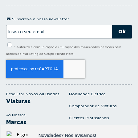
Subscreva a nossa newsletter
I
n
s
i
* Autorizo a comunicação e utilização dos meus dados pessoais para
r
a
acções de Marketing do Grupo Filinto Mota.
o
s
e
u
e
m
a
i
Pesquisar Novos ou Usados
Mobilidade Elétrica
l
Viaturas
Comparador de Viaturas
As Nossas
Clientes Profissionais
Marcas
Venda o seu carro
Produtos e serviços