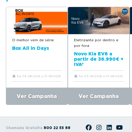
>
O melhor vem de série
Eletrizante por dentro e
por fora
Box All in Days
Novo Kia EV6 a
partir de 36.990€ +
IVA*
De 04-08-2026 a 31-08-2026
De 03-08-2026 a 31-08-2026
Ver Campanha
Ver Campanha
Chamada Gratuita
800 22 55 88