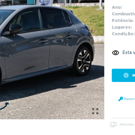
Ano:
Combustív
Potência:
Lugares:
Condição:
Esta v
M
Reser
Adicionar