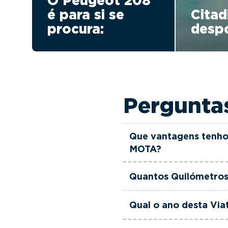
O Peugeot 208
é para si se
Citad
procura:
despo
Pergunta
Que vantagens tenho
MOTA?
Todas as viaturas usad
Quantos Quilómetros
verificadas, têm garant
equipa de gestores come
Esta Viatura Usada Pe
Qual o ano desta Vi
às suas necessidades e
Esta Viatura Usada Peu