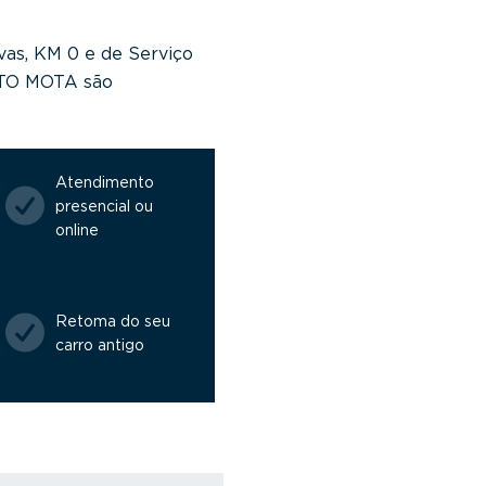
vas, KM 0 e de Serviço
NTO MOTA são
Atendimento
presencial ou
online
Retoma do seu
carro antigo