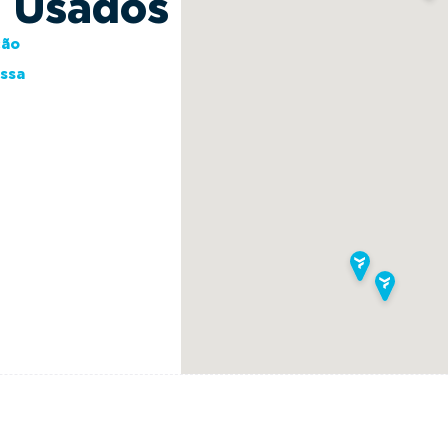
s Usados
ção
essa