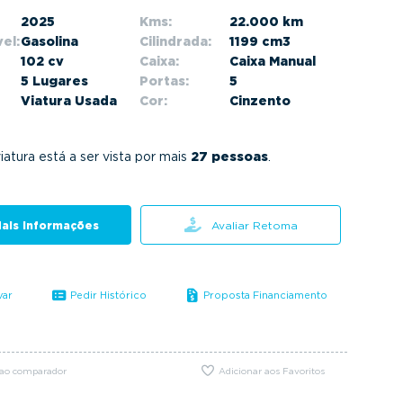
2025
Kms:
22.000 km
el:
Gasolina
Cilindrada:
1199 cm3
102 cv
Caixa:
Caixa Manual
5 Lugares
Portas:
5
Viatura Usada
Cor:
Cinzento
iatura está a ser vista por mais
27 pessoas
.
ais informações
Avaliar Retoma
var
Pedir Histórico
Proposta Financiamento
 ao comparador
Adicionar aos Favoritos