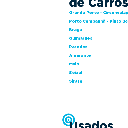
de Carro
Grande Porto - Circunvala
Porto Campanhã - Pinto B
Braga
Guimarães
Paredes
Amarante
Maia
Seixal
Sintra
Usados