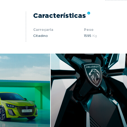
Características
Carroçaria
Peso
Citadino
1595
Kg