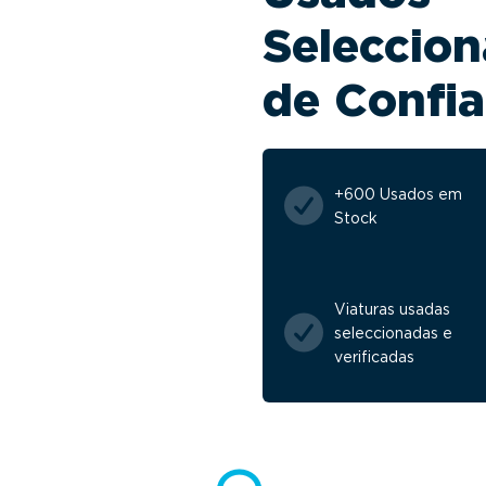
Seleccion
de Confi
+600 Usados em
Stock
Viaturas usadas
seleccionadas e
verificadas