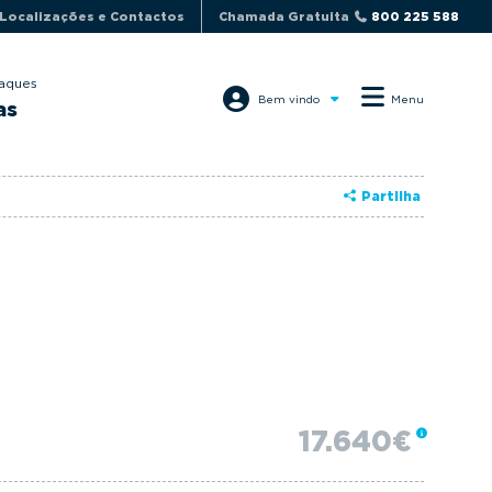
Localizações e Contactos
Chamada Gratuita
800 225 588
aques
Bem vindo
Menu
as
Partilha
17.640€