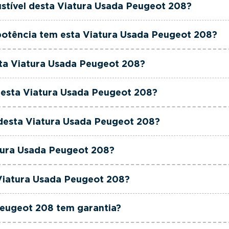
stível desta Viatura Usada Peugeot 208?
geot 208 está equipada com uma motorização Gasolina.
potência tem esta Viatura Usada Peugeot 208?
geot 208 tem 102 cavalos de potência.
sta Viatura Usada Peugeot 208?
geot 208 tem 1199cm3 de cilindrada.
 esta Viatura Usada Peugeot 208?
geot 208 tem 5 lugares.
 desta Viatura Usada Peugeot 208?
geot 208 está equipada com Caixa Manual.
atura Usada Peugeot 208?
geot 208 é de cor Cinzento.
 Viatura Usada Peugeot 208?
to é um Peugeot 208 1.2 PureTech Allure.
Peugeot 208 tem garantia?
usadas, seminovas e de serviço incluem garantia até 36