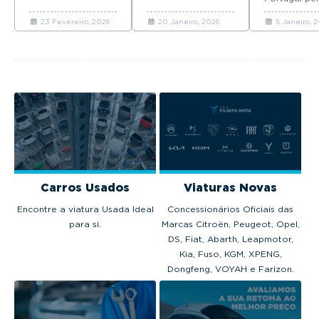
chegar em Maio
marcas que mais
Top 10 d
ano consecu
com preços a
automóveis novos
vendas 
23 Fevereiro, 2026
20 Janeiro, 2026
5 Janeiro, 
coloca quat
partir de 37.065
venderam em
2025
modelos no 
euros.
Portugal em 2025.
em 2025.
Carros Usados
Viaturas Novas
Encontre a viatura Usada Ideal
Concessionários Oficiais das
para si.
Marcas Citroën, Peugeot, Opel,
DS, Fiat, Abarth, Leapmotor,
Kia, Fuso, KGM, XPENG,
Dongfeng, VOYAH e Farizon.