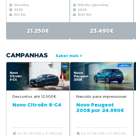
Gasolina
Híbrido (gasolina)
2026
2026
100 Km
1500 Km
21.250€
23.490€
CAMPANHAS
Saber mais >
Nascido para impressionar
Descontos até 12.500€
Novo Peugeot
Novo Citroën ë-C4
2008 por 24.990€
De 06-08-2026 a 31-08-2026
De 07-08-2026 a 31-08-2026