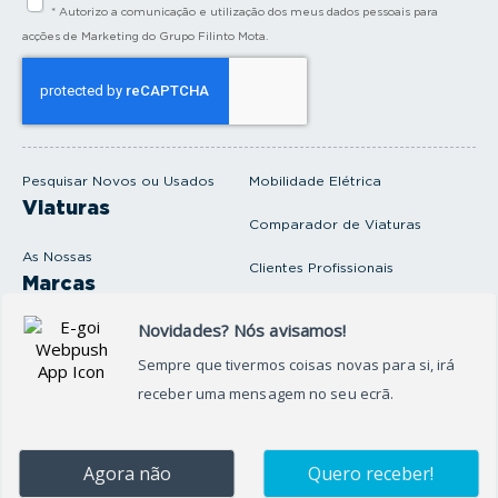
* Autorizo a comunicação e utilização dos meus dados pessoais para
r
a
acções de Marketing do Grupo Filinto Mota.
o
s
e
u
e
m
a
i
Pesquisar Novos ou Usados
Mobilidade Elétrica
l
Viaturas
Comparador de Viaturas
As Nossas
Clientes Profissionais
Marcas
Venda o seu carro
Produtos e serviços
Produtos Complementares
Oficina
Seguros Protector
Promoções e Destaques
Campanhas
First Rent A Car
Onde Estamos
Artigos e Notícias