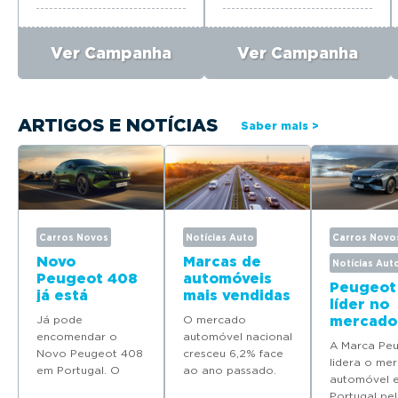
Ver Campanha
Ver Campanha
ARTIGOS E NOTÍCIAS
Saber mais >
Carros Novos
Notícias Auto
Carros Novo
Novo
Marcas de
Notícias Aut
Peugeot 408
automóveis
Peugeot
já está
mais vendidas
líder no
disponível
em Portugal
Já pode
O mercado
mercado
para
em 2025
encomendar o
automóvel nacional
automóv
encomenda
A Marca Pe
Novo Peugeot 408
cresceu 6,2% face
Portuga
em Portugal
lidera o me
em Portugal. O
ao ano passado.
quatro
automóvel 
modelo deverá
Descubra quais as
modelos
Portugal pel