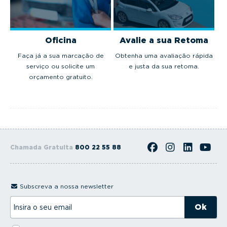
Oficina
Avalie a sua Retoma
Faça já a sua marcação de
Obtenha uma avaliação rápida
serviço ou solicite um
e justa da sua retoma.
orçamento gratuito.
Chamada Gratuita
800 22 55 88
Subscreva a nossa newsletter
I
n
s
i