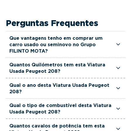
Perguntas Frequentes
Que vantagens tenho em comprar um
carro usado ou seminovo no Grupo
FILINTO MOTA?
Todas as viaturas usadas e seminovas do Grupo
Quantos Quilómetros tem esta Viatura
FILINTO MOTA são rigorosamente selecionadas
Usada Peugeot 208?
e verificadas, têm garantia até 36 meses e
Esta Viatura Usada Peugeot 208 tem
quilómetros reais garantidos. Além disso, dispõe
Qual o ano desta Viatura Usada Peugeot
actualmente 20919 km.
208?
de uma equipa de gestores comerciais dedicada,
pronta a ajudá-lo a encontrar a viatura que
Esta Viatura Usada Peugeot 208 é de 2025.
Qual o tipo de combustível desta Viatura
melhor se adapta às suas necessidades e ao seu
Usada Peugeot 208?
orçamento.
Esta Viatura Usada Peugeot 208 está equipada
Quantos cavalos de potência tem esta
com uma motorização Gasolina.