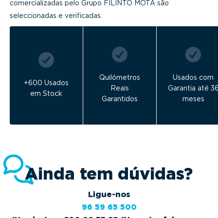
comercializadas pelo Grupo FILINTO MOTA são
seleccionadas e verificadas.
Quilómetros
Usados com
+600 Usados
Reais
Garantia até 3
em Stock
Garantidos
meses
Ainda tem dúvidas?
Ligue-nos
96 59 65 500