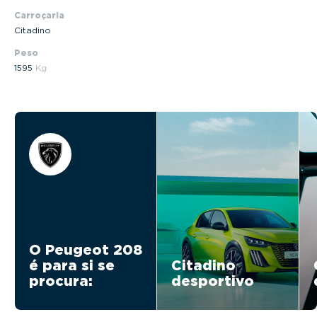
Carroçaria
Citadino
Peso
1595
Kg
O Peugeot 208
é para si se
Citadino
procura:
desportivo