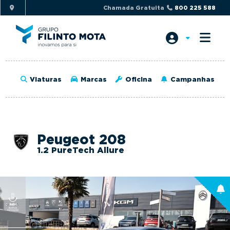
S
S
Chamada Gratuita
800 225 588
k
k
i
i
p
p
t
t
o
o
Viaturas
Marcas
Oficina
Campanhas
p
m
r
a
i
i
m
n
Peugeot 208
a
c
1.2 PureTech Allure
r
o
y
n
n
t
a
e
v
n
i
t