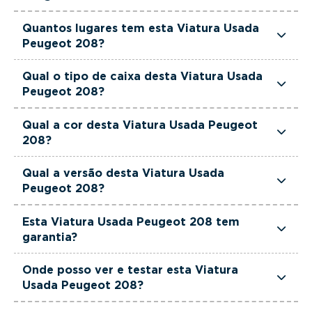
Esta Viatura Usada Peugeot 208 tem 1199cm3 de
Quantos lugares tem esta Viatura Usada
cilindrada.
Peugeot 208?
Esta Viatura Usada Peugeot 208 tem 5 lugares.
Qual o tipo de caixa desta Viatura Usada
Peugeot 208?
Esta Viatura Usada Peugeot 208 está equipada
Qual a cor desta Viatura Usada Peugeot
com Caixa Manual.
208?
Esta Viatura Usada Peugeot 208 é de cor
Qual a versão desta Viatura Usada
Cinzento.
Peugeot 208?
Esta viatura em concreto é um Peugeot 208 1.2
Esta Viatura Usada Peugeot 208 tem
PureTech Allure.
garantia?
Sim. Todas as viaturas usadas, seminovas e de
Onde posso ver e testar esta Viatura
serviço incluem garantia até 36 meses,
Usada Peugeot 208?
proporcionando maior segurança na compra.
Pode conhecer e testar esta viatura nos stands