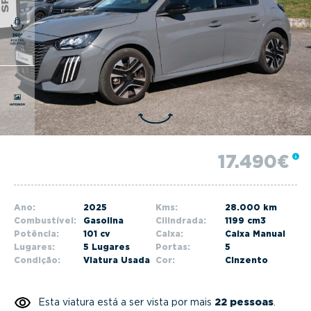
g
a
t
i
o
n
17.490€
Ano:
2025
Kms:
28.000 km
Combustível:
Gasolina
Cilindrada:
1199 cm3
Potência:
101 cv
Caixa:
Caixa Manual
Lugares:
5 Lugares
Portas:
5
Condição:
Viatura Usada
Cor:
Cinzento
Esta viatura está a ser vista por mais
22 pessoas
.