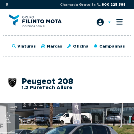
S
S
Chamada Gratuita
800 225 588
k
k
i
i
p
p
t
t
o
o
Viaturas
Marcas
Oficina
Campanhas
p
m
r
a
i
i
m
n
Peugeot 208
a
c
1.2 PureTech Allure
r
o
y
n
n
t
a
e
v
n
i
t