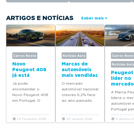
ARTIGOS E NOTÍCIAS
Saber mais >
Carros Novos
Notícias Auto
Carros Novo
Novo
Marcas de
Notícias Aut
Peugeot 408
automóveis
Peugeot
já está
mais vendidas
líder no
disponível
em Portugal
Já pode
O mercado
mercado
para
em 2025
encomendar o
automóvel nacional
automóv
encomenda
A Marca Pe
Novo Peugeot 408
cresceu 6,2% face
Portuga
em Portugal
lidera o me
em Portugal. O
ao ano passado.
quatro
automóvel 
modelo deverá
Descubra quais as
modelos
Portugal pel
chegar em Maio
marcas que mais
Top 10 d
ano consecu
com preços a
automóveis novos
vendas 
23 Fevereiro, 2026
20 Janeiro, 2026
5 Janeiro, 
coloca quat
partir de 37.065
venderam em
2025
modelos no 
euros.
Portugal em 2025.
em 2025.