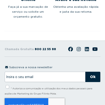
Faça já a sua marcação de
Obtenha uma avaliação rápida
serviço ou solicite um
e justa da sua retoma.
orçamento gratuito.
Chamada Gratuita
800 22 55 88
Subscreva a nossa newsletter
I
n
s
i
* Autorizo a comunicação e utilização dos meus dados pessoais para
r
a
acções de Marketing do Grupo Filinto Mota.
o
s
e