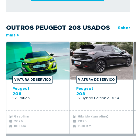
OUTROS PEUGEOT 208 USADOS
Saber
mais >
VIATURA DE SERVIÇO
VIATURA DE SERVIÇO
Peugeot
Peugeot
208
208
1.2 Edition
1.2 Hybrid Edition e-DCS6
Gasolina
Híbrido (gasolina)
2026
2026
100 Km
1500 Km