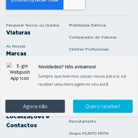
u
e
m
a
i
Pesquisar Novos ou Usados
Mobilidade Elétrica
l
Viaturas
Comparador de Viaturas
As Nossas
Clientes Profissionais
Marcas
Venda o seu carro
Produtos e serviços
Produtos Complementares
Oficina
Seguros Protector
Promoções e Destaques
Campanhas
First Rent A Car
Onde Estamos
Artigos e Notícias
Localizações e
Recrutamento
Contactos
Grupo FILINTO MOTA