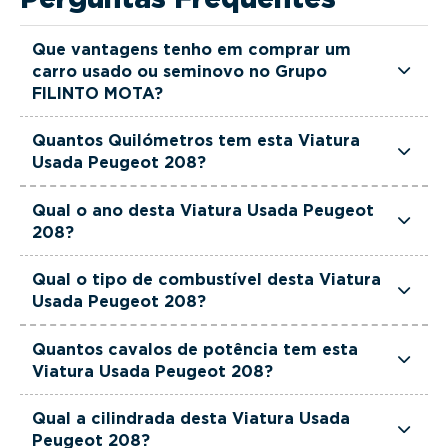
Que vantagens tenho em comprar um
carro usado ou seminovo no Grupo
FILINTO MOTA?
Todas as viaturas usadas e seminovas do Grupo
Quantos Quilómetros tem esta Viatura
FILINTO MOTA são rigorosamente selecionadas
Usada Peugeot 208?
e verificadas, têm garantia até 36 meses e
Esta Viatura Usada Peugeot 208 tem
quilómetros reais garantidos. Além disso, dispõe
Qual o ano desta Viatura Usada Peugeot
actualmente 28000 km.
208?
de uma equipa de gestores comerciais dedicada,
pronta a ajudá-lo a encontrar a viatura que
Esta Viatura Usada Peugeot 208 é de 2025.
Qual o tipo de combustível desta Viatura
melhor se adapta às suas necessidades e ao seu
Usada Peugeot 208?
orçamento.
Esta Viatura Usada Peugeot 208 está equipada
Quantos cavalos de potência tem esta
com uma motorização Gasolina.
Viatura Usada Peugeot 208?
Esta Viatura Usada Peugeot 208 tem 101 cavalos
Qual a cilindrada desta Viatura Usada
de potência.
Peugeot 208?