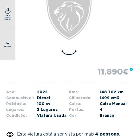
g
a
t
i
o
n
11.890€
Ano:
2022
Kms:
148.702 km
Combustível:
Diesel
Cilindrada:
1499 cm3
Potência:
100 cv
Caixa:
Caixa Manual
Lugares:
3 Lugares
Portas:
4
Condição:
Viatura Usada
Cor:
Branco
Esta viatura está a ser vista por mais
4 pessoas
.