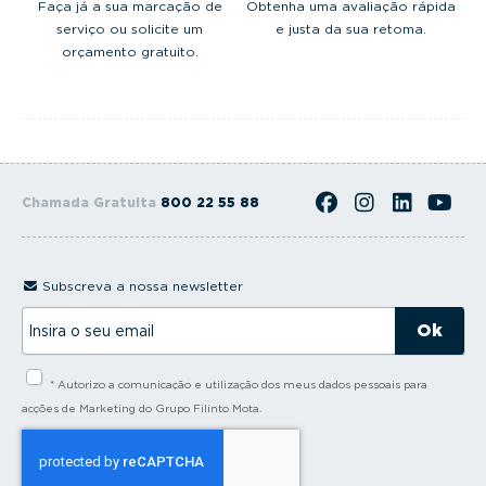
Faça já a sua marcação de
Obtenha uma avaliação rápida
serviço ou solicite um
e justa da sua retoma.
orçamento gratuito.
Chamada Gratuita
800 22 55 88
Subscreva a nossa newsletter
I
n
s
i
* Autorizo a comunicação e utilização dos meus dados pessoais para
r
a
acções de Marketing do Grupo Filinto Mota.
o
s
e
u