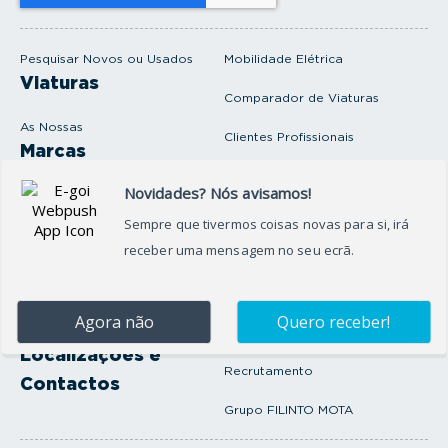
e
m
a
i
Pesquisar Novos ou Usados
Mobilidade Elétrica
l
Viaturas
Comparador de Viaturas
As Nossas
Clientes Profissionais
Marcas
Venda o seu carro
Produtos e serviços
Produtos Complementares
Oficina
Seguros Protector
Promoções e Destaques
Campanhas
First Rent A Car
Onde Estamos
Artigos e Notícias
Localizações e
Recrutamento
Contactos
Grupo FILINTO MOTA