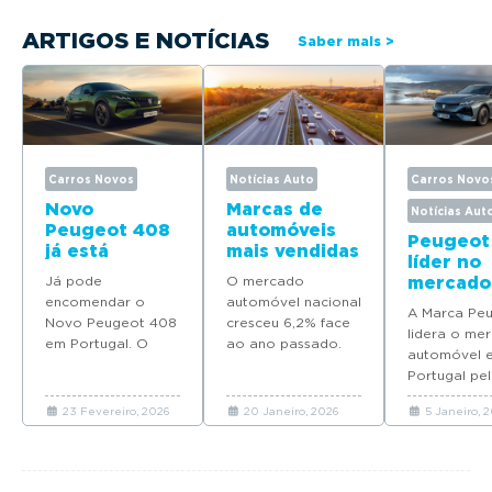
ARTIGOS E NOTÍCIAS
Saber mais >
Carros Novos
Notícias Auto
Carros Novo
Novo
Marcas de
Notícias Aut
Peugeot 408
automóveis
Peugeot
já está
mais vendidas
líder no
disponível
em Portugal
Já pode
O mercado
mercado
para
em 2025
encomendar o
automóvel nacional
automóv
encomenda
A Marca Pe
Novo Peugeot 408
cresceu 6,2% face
Portuga
em Portugal
lidera o me
em Portugal. O
ao ano passado.
quatro
automóvel 
modelo deverá
Descubra quais as
modelos
Portugal pel
chegar em Maio
marcas que mais
Top 10 d
ano consecu
com preços a
automóveis novos
vendas 
23 Fevereiro, 2026
20 Janeiro, 2026
5 Janeiro, 
coloca quat
partir de 37.065
venderam em
2025
modelos no 
euros.
Portugal em 2025.
em 2025.