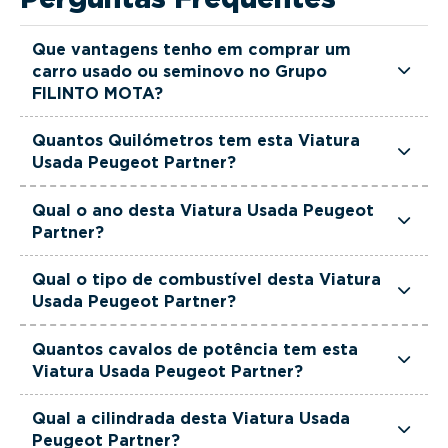
Que vantagens tenho em comprar um
carro usado ou seminovo no Grupo
FILINTO MOTA?
Todas as viaturas usadas e seminovas do Grupo
Quantos Quilómetros tem esta Viatura
FILINTO MOTA são rigorosamente selecionadas
Usada Peugeot Partner?
e verificadas, têm garantia até 36 meses e
Esta Viatura Usada Peugeot Partner tem
quilómetros reais garantidos. Além disso, dispõe
Qual o ano desta Viatura Usada Peugeot
actualmente 148702 km.
Partner?
de uma equipa de gestores comerciais dedicada,
pronta a ajudá-lo a encontrar a viatura que
Esta Viatura Usada Peugeot Partner é de 2022.
Qual o tipo de combustível desta Viatura
melhor se adapta às suas necessidades e ao seu
Usada Peugeot Partner?
orçamento.
Esta Viatura Usada Peugeot Partner está
Quantos cavalos de potência tem esta
equipada com uma motorização Diesel.
Viatura Usada Peugeot Partner?
Esta Viatura Usada Peugeot Partner tem 100
Qual a cilindrada desta Viatura Usada
cavalos de potência.
Peugeot Partner?