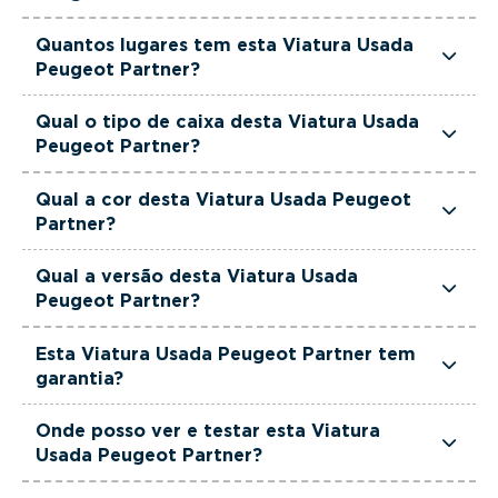
Esta Viatura Usada Peugeot Partner tem
Quantos lugares tem esta Viatura Usada
1499cm3 de cilindrada.
Peugeot Partner?
Esta Viatura Usada Peugeot Partner tem 3
Qual o tipo de caixa desta Viatura Usada
lugares.
Peugeot Partner?
Esta Viatura Usada Peugeot Partner está
Qual a cor desta Viatura Usada Peugeot
equipada com Caixa Manual.
Partner?
Esta Viatura Usada Peugeot Partner é de cor
Qual a versão desta Viatura Usada
Branco.
Peugeot Partner?
Esta viatura em concreto é um Peugeot Partner
Esta Viatura Usada Peugeot Partner tem
Premium Standard 1.5 Bluehdi.
garantia?
Sim. Todas as viaturas usadas, seminovas e de
Onde posso ver e testar esta Viatura
serviço incluem garantia até 36 meses,
Usada Peugeot Partner?
proporcionando maior segurança na compra.
Pode conhecer e testar esta viatura nos stands