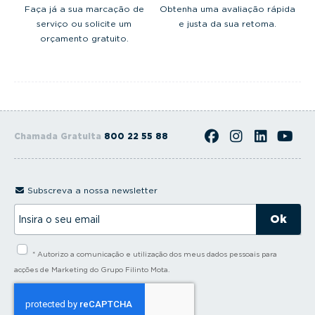
Faça já a sua marcação de
Obtenha uma avaliação rápida
serviço ou solicite um
e justa da sua retoma.
orçamento gratuito.
Chamada Gratuita
800 22 55 88
Subscreva a nossa newsletter
I
n
s
i
* Autorizo a comunicação e utilização dos meus dados pessoais para
r
a
acções de Marketing do Grupo Filinto Mota.
o
s
e
u