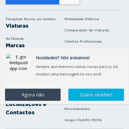
e
m
a
i
Pesquisar Novos ou Usados
Mobilidade Elétrica
l
Viaturas
Comparador de Viaturas
As Nossas
Clientes Profissionais
Marcas
Venda o seu carro
Produtos e serviços
Produtos Complementares
Oficina
Seguros Protector
Promoções e Destaques
Campanhas
First Rent A Car
Onde Estamos
Artigos e Notícias
Localizações e
Recrutamento
Contactos
Grupo FILINTO MOTA