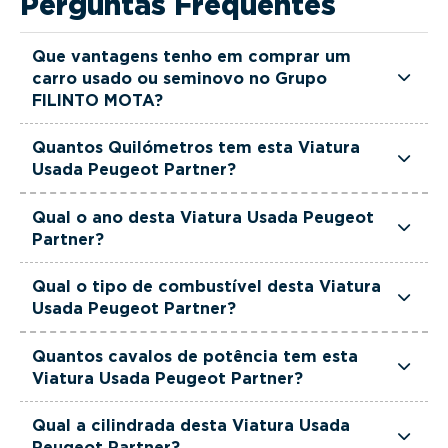
Perguntas Frequentes
Que vantagens tenho em comprar um
carro usado ou seminovo no Grupo
FILINTO MOTA?
Todas as viaturas usadas e seminovas do Grupo
Quantos Quilómetros tem esta Viatura
FILINTO MOTA são rigorosamente selecionadas
Usada Peugeot Partner?
e verificadas, têm garantia até 36 meses e
Esta Viatura Usada Peugeot Partner tem
quilómetros reais garantidos. Além disso, dispõe
Qual o ano desta Viatura Usada Peugeot
actualmente 53000 km.
Partner?
de uma equipa de gestores comerciais dedicada,
pronta a ajudá-lo a encontrar a viatura que
Esta Viatura Usada Peugeot Partner é de 2024.
Qual o tipo de combustível desta Viatura
melhor se adapta às suas necessidades e ao seu
Usada Peugeot Partner?
orçamento.
Esta Viatura Usada Peugeot Partner está
Quantos cavalos de potência tem esta
equipada com uma motorização Diesel.
Viatura Usada Peugeot Partner?
Esta Viatura Usada Peugeot Partner tem 102
Qual a cilindrada desta Viatura Usada
cavalos de potência.
Peugeot Partner?