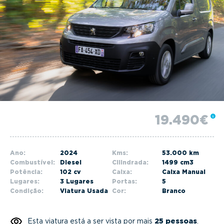
g
a
t
i
o
n
19.490€
Ano:
2024
Kms:
53.000 km
Combustível:
Diesel
Cilindrada:
1499 cm3
Potência:
102 cv
Caixa:
Caixa Manual
Lugares:
3 Lugares
Portas:
5
Condição:
Viatura Usada
Cor:
Branco
Esta viatura está a ser vista por mais
25 pessoas
.