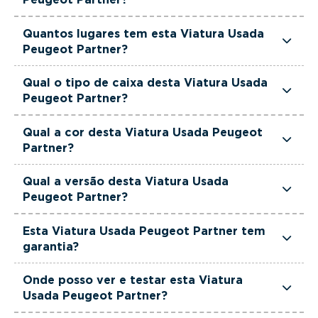
Esta Viatura Usada Peugeot Partner tem
Quantos lugares tem esta Viatura Usada
1499cm3 de cilindrada.
Peugeot Partner?
Esta Viatura Usada Peugeot Partner tem 3
Qual o tipo de caixa desta Viatura Usada
lugares.
Peugeot Partner?
Esta Viatura Usada Peugeot Partner está
Qual a cor desta Viatura Usada Peugeot
equipada com Caixa Manual.
Partner?
Esta Viatura Usada Peugeot Partner é de cor
Qual a versão desta Viatura Usada
Branco.
Peugeot Partner?
Esta viatura em concreto é um Peugeot Partner
Esta Viatura Usada Peugeot Partner tem
Partner Standard 1.5 Bluehdi.
garantia?
Sim. Todas as viaturas usadas, seminovas e de
Onde posso ver e testar esta Viatura
serviço incluem garantia até 36 meses,
Usada Peugeot Partner?
proporcionando maior segurança na compra.