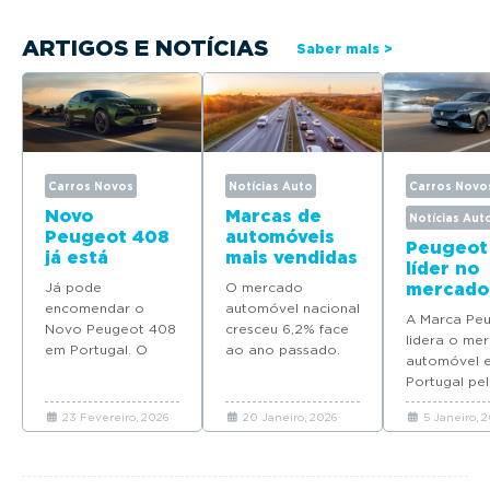
ARTIGOS E NOTÍCIAS
Saber mais >
Carros Novos
Notícias Auto
Carros Novo
Novo
Marcas de
Notícias Aut
Peugeot 408
automóveis
Peugeot
já está
mais vendidas
líder no
disponível
em Portugal
Já pode
O mercado
mercado
para
em 2025
encomendar o
automóvel nacional
automóv
encomenda
A Marca Pe
Novo Peugeot 408
cresceu 6,2% face
Portuga
em Portugal
lidera o me
em Portugal. O
ao ano passado.
quatro
automóvel 
modelo deverá
Descubra quais as
modelos
Portugal pel
chegar em Maio
marcas que mais
Top 10 d
ano consecu
com preços a
automóveis novos
vendas 
23 Fevereiro, 2026
20 Janeiro, 2026
5 Janeiro, 
coloca quat
partir de 37.065
venderam em
2025
modelos no 
euros.
Portugal em 2025.
em 2025.