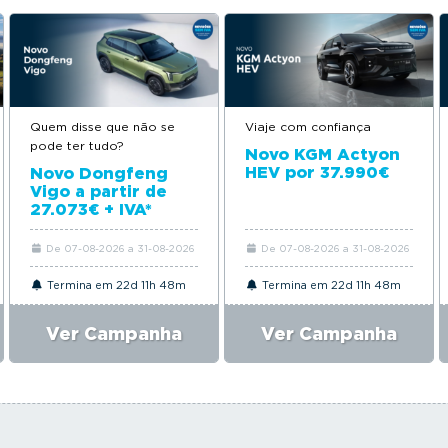
Quem disse que não se
Viaje com confiança
pode ter tudo?
Novo KGM Actyon
HEV por 37.990€
Novo Dongfeng
Vigo a partir de
27.073€ + IVA*
De 07-08-2026 a 31-08-2026
De 07-08-2026 a 31-08-2026
Termina em 22d 11h 48m
Termina em 22d 11h 48m
Ver Campanha
Ver Campanha