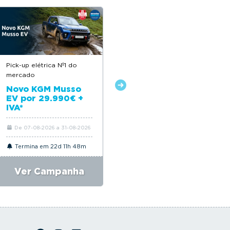
Pick-up elétrica Nº1 do
Descontos até 12.500€
mercado
Novo Citroën ë-C4
Novo KGM Musso
EV por 29.990€ +
IVA*
De 07-08-2026 a 31-08-2026
De 06-08-2026 a 31-08-2026
Termina em 22d 11h 48m
Termina em 22d 11h 48m
Ver Campanha
Ver Campanha