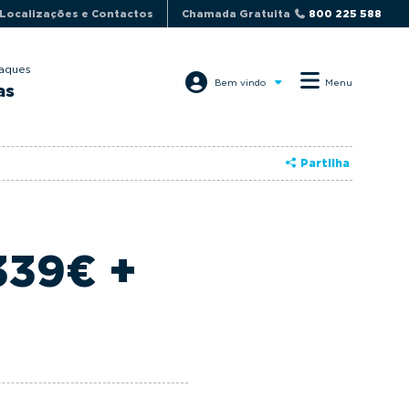
Localizações e Contactos
Chamada Gratuita
800 225 588
aques
Bem vindo
Menu
as
Partilha
339€ +