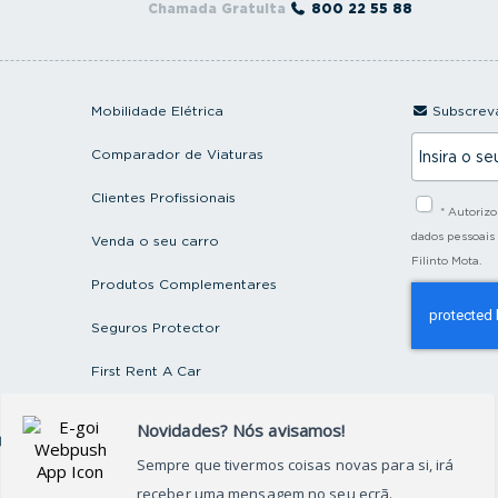
Chamada Gratuita
800 22 55 88
Mobilidade Elétrica
Subscreva
I
Comparador de Viaturas
n
s
i
Clientes Profissionais
* Autoriz
r
a
dados pessoais
Venda o seu carro
o
Filinto Mota.
s
Produtos Complementares
e
u
e
Seguros Protector
m
a
First Rent A Car
i
l
Artigos e Notícias
ctos
Recrutamento