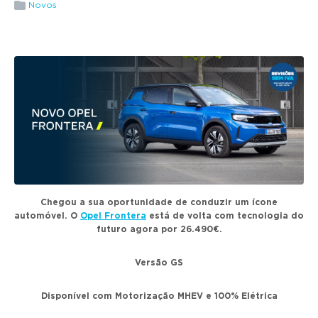
g
Novos
a
t
i
o
n
Chegou a sua oportunidade de conduzir um ícone
automóvel. O
Opel Frontera
está de volta com tecnologia do
futuro agora por 26.490€.
Versão GS
Disponível com Motorização MHEV e 100% Elétrica