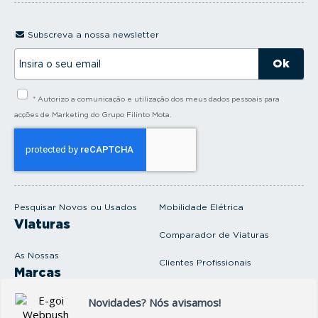
Subscreva a nossa newsletter
I
n
s
i
* Autorizo a comunicação e utilização dos meus dados pessoais para
r
a
acções de Marketing do Grupo Filinto Mota.
o
s
e
u
e
m
a
i
Pesquisar Novos ou Usados
Mobilidade Elétrica
l
Viaturas
Comparador de Viaturas
As Nossas
Clientes Profissionais
Marcas
Venda o seu carro
Produtos e serviços
Produtos Complementares