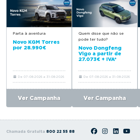
Parta à aventura
Quem disse que não se
pode ter tudo?
Novo KGM Torres
por 28.990€
Novo Dongfeng
Vigo a partir de
27.073€ + IVA*
De 07-08-2026 a 31-08-2026
De 07-08-2026 a 31-08-2026
Ver Campanha
Ver Campanha
Chamada Gratuita
800 22 55 88