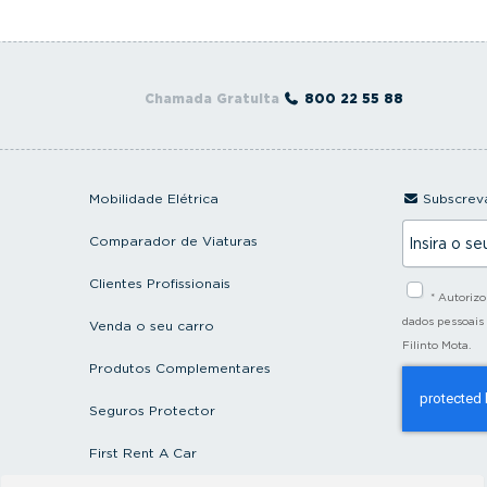
Chamada Gratuita
800 22 55 88
Mobilidade Elétrica
Subscreva
I
Comparador de Viaturas
n
s
i
Clientes Profissionais
* Autoriz
r
a
dados pessoais
Venda o seu carro
o
Filinto Mota.
s
Produtos Complementares
e
u
e
Seguros Protector
m
a
First Rent A Car
i
l