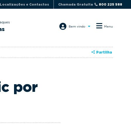
Localizações e Contactos
Chamada Gratuita
800 225 588
aques
Bem vindo
Menu
as
Partilha
ic por