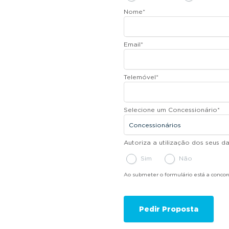
Nome
*
Email
*
Telemóvel
*
Selecione um Concessionário
*
Autoriza a utilização dos seus 
Sim
Não
Ao submeter o formulário está a conco