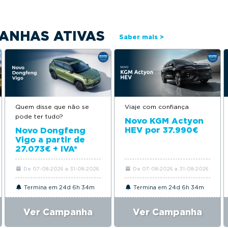
ANHAS ATIVAS
Saber mais >
Quem disse que não se
Viaje com confiança
pode ter tudo?
Novo KGM Actyon
HEV por 37.990€
Novo Dongfeng
Vigo a partir de
27.073€ + IVA*
De 07-08-2026 a 31-08-2026
De 07-08-2026 a 31-08-2026
Termina em 24d 6h 34m
Termina em 24d 6h 34m
Ver Campanha
Ver Campanha