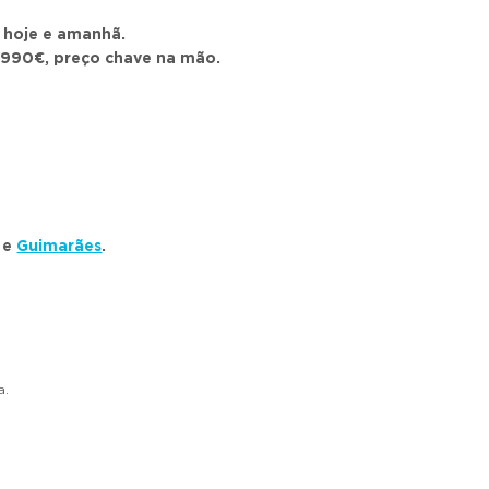
 hoje e amanhã.
.990€, preço chave na mão.
e
Guimarães
.
a.