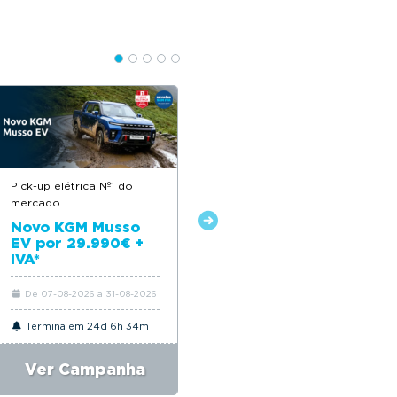
Pick-up elétrica Nº1 do
Descontos até 12.500€
mercado
Novo Citroën ë-C4
Novo KGM Musso
EV por 29.990€ +
IVA*
De 07-08-2026 a 31-08-2026
De 06-08-2026 a 31-08-2026
Termina em 24d 6h 34m
Termina em 24d 6h 34m
Ver Campanha
Ver Campanha