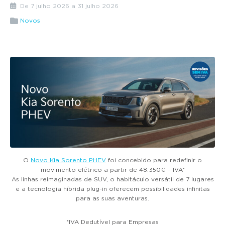
g
De 7 julho 2026 a 31 julho 2026
a
Novos
t
i
o
n
O
Novo Kia Sorento PHEV
foi concebido para redefinir o
movimento elétrico a partir de 48.350€ + IVA*
As linhas reimaginadas de SUV, o habitáculo versátil de 7 lugares
e a tecnologia híbrida plug-in oferecem possibilidades infinitas
para as suas aventuras.
*IVA Dedutível para Empresas