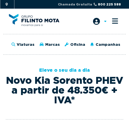
S
S
Chamada Gratuita
800 225 588
k
k
i
i
p
p
t
t
o
o
Viaturas
Marcas
Oficina
Campanhas
p
m
r
a
i
i
Eleve o seu dia a dia
m
n
Novo Kia Sorento PHEV
a
c
r
o
a partir de 48.350€ +
y
n
IVA*
n
t
a
e
v
n
i
t