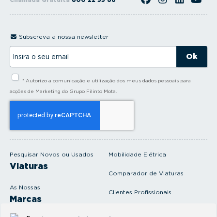
Subscreva a nossa newsletter
I
n
s
i
* Autorizo a comunicação e utilização dos meus dados pessoais para
r
a
acções de Marketing do Grupo Filinto Mota.
o
s
e
u
e
m
a
i
Pesquisar Novos ou Usados
Mobilidade Elétrica
l
Viaturas
Comparador de Viaturas
As Nossas
Clientes Profissionais
Marcas
Venda o seu carro