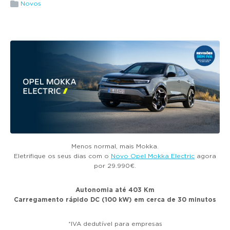
g
Novos
a
t
i
o
n
Menos normal, mais Mokka.
Eletrifique os seus dias com o
Novo Opel Mokka Electric
agora
por 29.990€.
Autonomia até 403 Km
Carregamento rápido DC (100 kW) em cerca de 30 minutos
*IVA dedutível para empresas