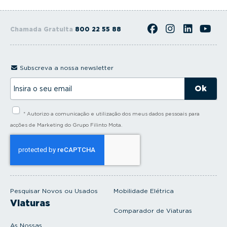
Chamada Gratuita
800 22 55 88
Subscreva a nossa newsletter
I
n
s
i
* Autorizo a comunicação e utilização dos meus dados pessoais para
r
a
acções de Marketing do Grupo Filinto Mota.
o
s
e
u
e
m
a
i
Pesquisar Novos ou Usados
Mobilidade Elétrica
l
Viaturas
Comparador de Viaturas
As Nossas