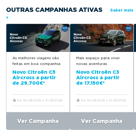
OUTRAS CAMPANHAS ATIVAS
Saber mais
>
As melhores viagens são
Mais espaço para viver
feitas em boa companhia
novas aventuras
Novo Citroën C5
Novo Citroën C3
Aircross a partir
Aircross a partir
de 29.700€*
de 17.150€*
De 06-08-2026 a 31-08-2026
De 06-08-2026 a 31-08-2026
Ver Campanha
Ver Campanha