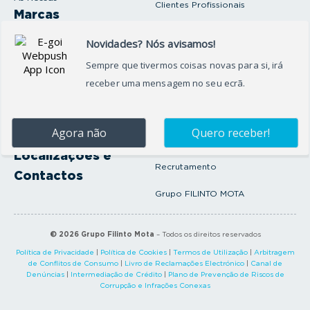
Clientes Profissionais
Marcas
Venda o seu carro
Produtos e serviços
Produtos Complementares
Oficina
Seguros Protector
Promoções e Destaques
Campanhas
First Rent A Car
Onde Estamos
Artigos e Notícias
Localizações e
Recrutamento
Contactos
Grupo FILINTO MOTA
©
2026
Grupo Filinto Mota
– Todos os direitos reservados
Política de Privacidade
|
Política de Cookies
|
Termos de Utilização
|
Arbitragem
de Conflitos de Consumo
|
Livro de Reclamações Electrónico
|
Canal de
Denúncias
|
Intermediação de Crédito
|
Plano de Prevenção de Riscos de
Corrupção e Infrações Conexas