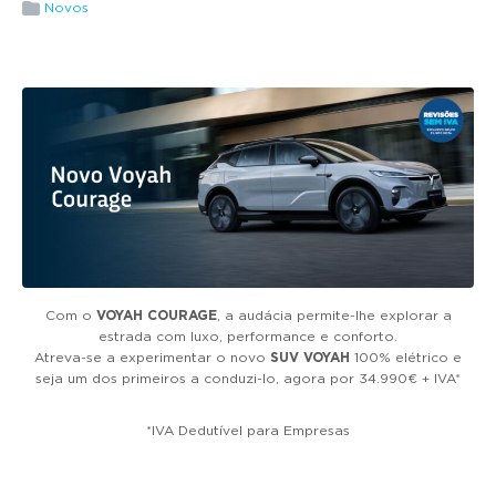
g
Novos
a
t
i
o
n
Com o
VOYAH COURAGE
, a audácia permite-lhe explorar a
estrada com luxo, performance e conforto.
Atreva-se a experimentar o novo
SUV VOYAH
100% elétrico e
seja um dos primeiros a conduzi-lo, agora por 34.990€ + IVA*
*IVA Dedutível para Empresas