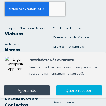
s
e
u
e
m
a
i
Pesquisar Novos ou Usados
Mobilidade Elétrica
l
Viaturas
Comparador de Viaturas
As Nossas
Clientes Profissionais
Marcas
Venda o seu carro
Produtos e serviços
Produtos Complementares
Oficina
Seguros Protector
Promoções e Destaques
Campanhas
First Rent A Car
Onde Estamos
Artigos e Notícias
Localizações e
Recrutamento
Contactos