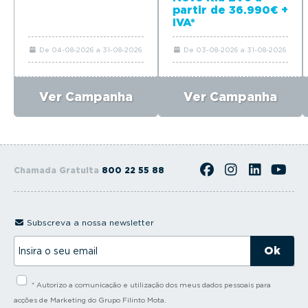
partir de 36.990€ +
IVA*
De 04-08-2026 a 31-08-2026
De 03-08-2026 a 31-08-2026
Ver Campanha
Ver Campanha
Chamada Gratuita
800 22 55 88
Subscreva a nossa newsletter
I
n
s
i
* Autorizo a comunicação e utilização dos meus dados pessoais para
r
a
acções de Marketing do Grupo Filinto Mota.
o