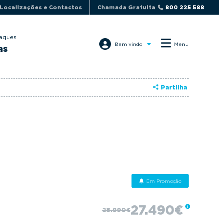
Localizações e Contactos
Chamada Gratuita
800 225 588
aques
Bem vindo
Menu
as
Partilha
Em Promoção
27.490€
28.990€