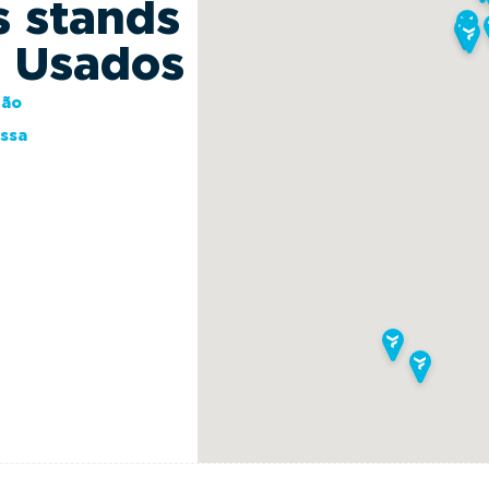
s stands
s Usados
ção
essa