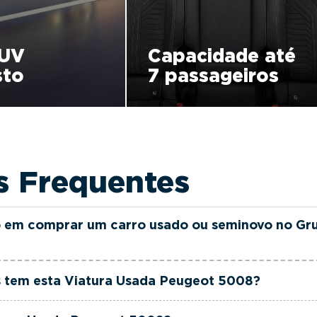
UV
Capacidade até
sto
7 passageiros
s Frequentes
 em comprar um carro usado ou seminovo no Gr
as e seminovas do Grupo FILINTO MOTA são rigorosamen
 tem esta Viatura Usada Peugeot 5008?
ia até 36 meses e quilómetros reais garantidos. Além di
rciais dedicada, pronta a ajudá-lo a encontrar a viatur
ugeot 5008 tem actualmente 65134 km.