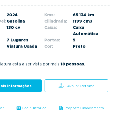
2024
Kms:
65.134 km
el:
Gasolina
Cilindrada:
1199 cm3
130 cv
Caixa:
Caixa
Automática
7 Lugares
Portas:
5
Viatura Usada
Cor:
Preto
iatura está a ser vista por mais
18 pessoas
.
ais informações
Avaliar Retoma
var
Pedir Histórico
Proposta Financiamento