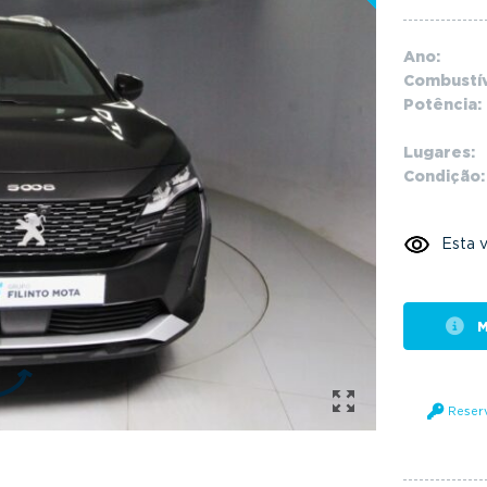
Ano:
Combustív
Potência:
Lugares:
Condição:
Esta v
M
Reser