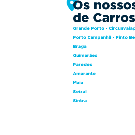
Os nosso
de Carro
Grande Porto - Circunvala
Porto Campanhã - Pinto B
Braga
Guimarães
Paredes
Amarante
Maia
Seixal
Sintra