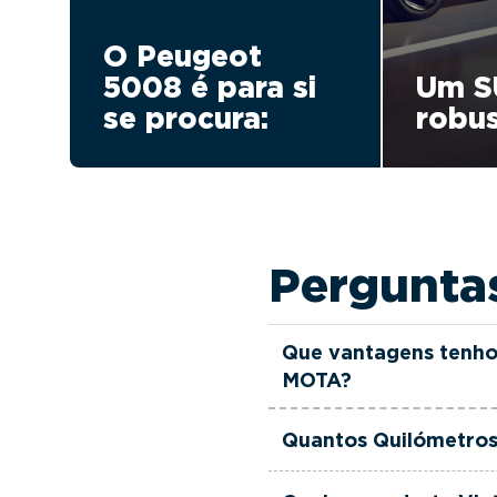
O Peugeot
5008 é para si
Um S
se procura:
robu
Pergunta
Que vantagens tenho
MOTA?
Todas as viaturas usad
Quantos Quilómetros
verificadas, têm garant
equipa de gestores come
Esta Viatura Usada Pe