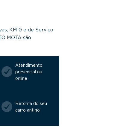
vas, KM 0 e de Serviço
NTO MOTA são
Atendimento
presencial ou
online
Retoma do seu
carro antigo