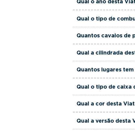
Qual o ano desta Vi
às suas necessidades e
Esta Viatura Usada Peu
Qual o tipo de comb
Esta Viatura Usada Peu
Quantos cavalos de 
Esta Viatura Usada Peu
Qual a cilindrada de
Esta Viatura Usada Peu
Quantos lugares tem
Esta Viatura Usada Peu
Qual o tipo de caixa
Esta Viatura Usada Peu
Qual a cor desta Vi
Esta Viatura Usada Peu
Qual a versão desta
Esta viatura em concre