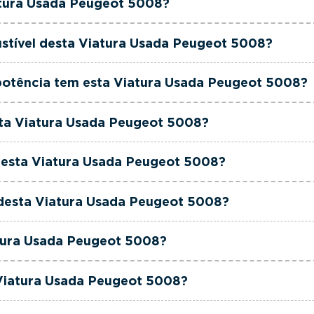
atura Usada Peugeot 5008?
 ao seu orçamento.
geot 5008 é de 2024.
ustível desta Viatura Usada Peugeot 5008?
geot 5008 está equipada com uma motorização Gasolina
potência tem esta Viatura Usada Peugeot 5008?
geot 5008 tem 130 cavalos de potência.
sta Viatura Usada Peugeot 5008?
geot 5008 tem 1199cm3 de cilindrada.
 esta Viatura Usada Peugeot 5008?
geot 5008 tem 7 lugares.
 desta Viatura Usada Peugeot 5008?
geot 5008 está equipada com Caixa Automática.
atura Usada Peugeot 5008?
geot 5008 é de cor Preto.
 Viatura Usada Peugeot 5008?
to é um Peugeot 5008 1.2 PureTech Allure Pack EAT8.