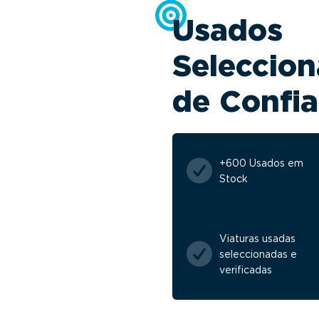
Usados
Seleccion
de Confi
+600 Usados em
Stock
Viaturas usadas
seleccionadas e
verificadas