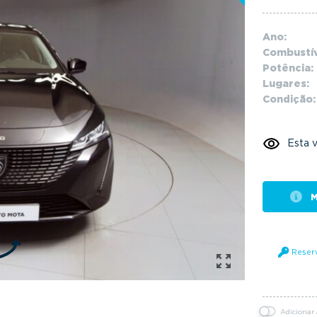
Ano:
Combustív
Potência:
Lugares:
Condição:
Esta v
M
Reser
Adicionar