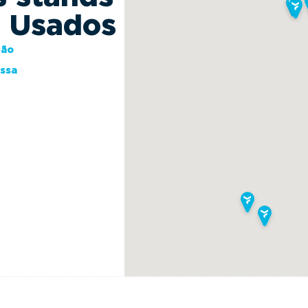
s Usados
ção
essa