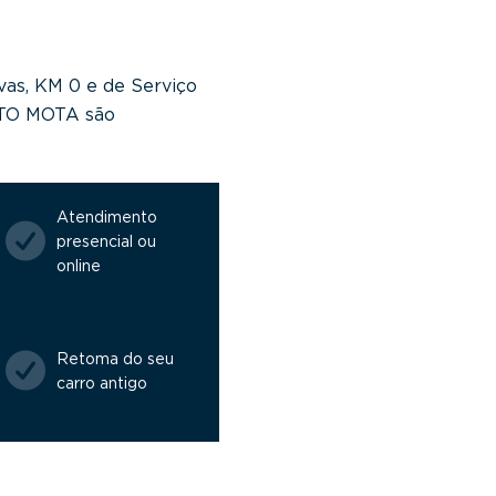
vas, KM 0 e de Serviço
NTO MOTA são
Atendimento
presencial ou
online
Retoma do seu
carro antigo