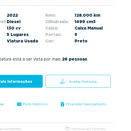
2022
Kms:
128.000 km
el:
Diesel
Cilindrada:
1499 cm3
130 cv
Caixa:
Caixa Manual
5 Lugares
Portas:
5
Viatura Usada
Cor:
Preto
iatura está a ser vista por mais
26 pessoas
.
ais informações
Avaliar Retoma
var
Pedir Histórico
Proposta Financiamento
 ao comparador
Adicionar aos Favoritos