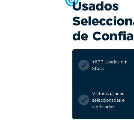
Usados
Seleccion
de Confi
+600 Usados em
Stock
Viaturas usadas
seleccionadas e
verificadas