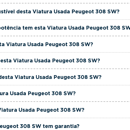
geot 308 SW é de 2022.
ustível desta Viatura Usada Peugeot 308 SW?
ugeot 308 SW está equipada com uma motorização Diese
potência tem esta Viatura Usada Peugeot 308 S
geot 308 SW tem 130 cavalos de potência.
esta Viatura Usada Peugeot 308 SW?
geot 308 SW tem 1499cm3 de cilindrada.
 esta Viatura Usada Peugeot 308 SW?
geot 308 SW tem 5 lugares.
a desta Viatura Usada Peugeot 308 SW?
geot 308 SW está equipada com Caixa Manual.
atura Usada Peugeot 308 SW?
geot 308 SW é de cor Preto.
 Viatura Usada Peugeot 308 SW?
to é um Peugeot 308 SW 1.5 BlueHDi Allure.
Peugeot 308 SW tem garantia?