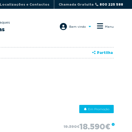
Localizações e Contactos
Chamada Gratuita
800 225 588
aques
Bem vindo
Menu
as
Partilha
Em Promoção
18.590€
19.390€