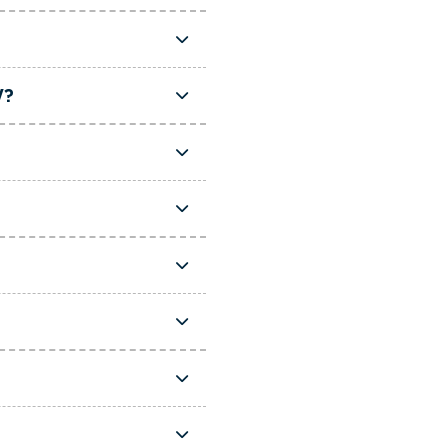
l.
W?