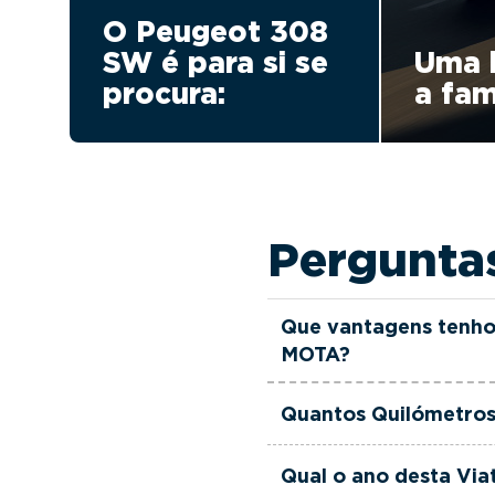
O Peugeot 308
SW é para si se
Uma 
procura:
a fam
Pergunta
Que vantagens tenho
MOTA?
Todas as viaturas usad
Quantos Quilómetros
verificadas, têm garant
equipa de gestores come
Esta Viatura Usada Pe
Qual o ano desta Vi
às suas necessidades e