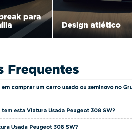
break para
ília
Design atlético
s Frequentes
 em comprar um carro usado ou seminovo no Gr
as e seminovas do Grupo FILINTO MOTA são rigorosamen
 tem esta Viatura Usada Peugeot 308 SW?
ia até 36 meses e quilómetros reais garantidos. Além di
rciais dedicada, pronta a ajudá-lo a encontrar a viatur
ugeot 308 SW tem actualmente 128000 km.
atura Usada Peugeot 308 SW?
 ao seu orçamento.