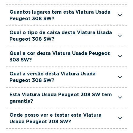
Esta Viatura Usada Peugeot 308 SW tem
Quantos lugares tem esta Viatura Usada
1199cm3 de cilindrada.
Peugeot 308 SW?
Esta Viatura Usada Peugeot 308 SW tem 5
Qual o tipo de caixa desta Viatura Usada
lugares.
Peugeot 308 SW?
Esta Viatura Usada Peugeot 308 SW está
Qual a cor desta Viatura Usada Peugeot
equipada com Caixa Manual.
308 SW?
Esta Viatura Usada Peugeot 308 SW é de cor
Qual a versão desta Viatura Usada
Preto.
Peugeot 308 SW?
Esta viatura em concreto é um Peugeot 308 SW
Esta Viatura Usada Peugeot 308 SW tem
1.2 PureTech Active Pack.
garantia?
Sim. Todas as viaturas usadas, seminovas e de
Onde posso ver e testar esta Viatura
serviço incluem garantia até 36 meses,
Usada Peugeot 308 SW?
proporcionando maior segurança na compra.
Pode conhecer e testar esta viatura nos stands