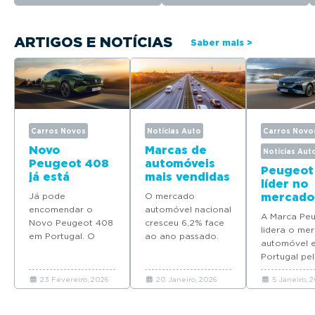
ARTIGOS E NOTÍCIAS
Saber mais >
Carros Novos
Notícias Auto
Carros Novo
Novo
Marcas de
Notícias Aut
Peugeot 408
automóveis
Peugeot
já está
mais vendidas
líder no
disponível
em Portugal
Já pode
O mercado
mercado
para
em 2025
encomendar o
automóvel nacional
automóv
encomenda
A Marca Pe
Novo Peugeot 408
cresceu 6,2% face
Portuga
em Portugal
lidera o me
em Portugal. O
ao ano passado.
quatro
automóvel 
modelo deverá
Descubra quais as
modelos
Portugal pel
chegar em Maio
marcas que mais
Top 10 d
ano consecu
com preços a
automóveis novos
vendas 
23 Fevereiro, 2026
20 Janeiro, 2026
5 Janeiro, 
coloca quat
partir de 37.065
venderam em
2025
modelos no 
euros.
Portugal em 2025.
em 2025.