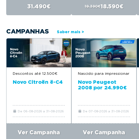
31.490€
18.590€
19.390€
CAMPANHAS
Saber mais >
Nascido para impressionar
Descontos até 12.500€
Novo Peugeot
Novo Citroën ë-C4
2008 por 24.990€
De 06-08-2026 a 31-08-2026
De 07-08-2026 a 31-08-2026
Ver Campanha
Ver Campanha