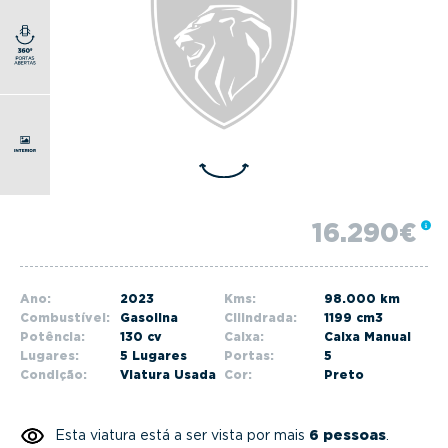
g
a
t
i
o
n
16.290€
Ano:
2023
Kms:
98.000 km
Combustível:
Gasolina
Cilindrada:
1199 cm3
Potência:
130 cv
Caixa:
Caixa Manual
Lugares:
5 Lugares
Portas:
5
Condição:
Viatura Usada
Cor:
Preto
Esta viatura está a ser vista por mais
6 pessoas
.