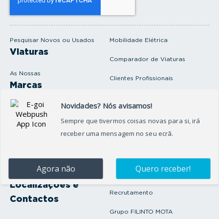
u
e
m
a
i
Pesquisar Novos ou Usados
Mobilidade Elétrica
l
Viaturas
Comparador de Viaturas
As Nossas
Clientes Profissionais
Marcas
Venda o seu carro
Produtos e serviços
Produtos Complementares
Oficina
Seguros Protector
Promoções e Destaques
Campanhas
First Rent A Car
Onde Estamos
Artigos e Notícias
Localizações e
Recrutamento
Contactos
Grupo FILINTO MOTA