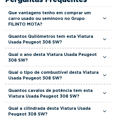
Que vantagens tenho em comprar um
carro usado ou seminovo no Grupo
FILINTO MOTA?
Todas as viaturas usadas e seminovas do Grupo
Quantos Quilómetros tem esta Viatura
FILINTO MOTA são rigorosamente selecionadas
Usada Peugeot 308 SW?
e verificadas, têm garantia até 36 meses e
Esta Viatura Usada Peugeot 308 SW tem
quilómetros reais garantidos. Além disso, dispõe
Qual o ano desta Viatura Usada Peugeot
actualmente 98000 km.
308 SW?
de uma equipa de gestores comerciais dedicada,
pronta a ajudá-lo a encontrar a viatura que
Esta Viatura Usada Peugeot 308 SW é de 2023.
Qual o tipo de combustível desta Viatura
melhor se adapta às suas necessidades e ao seu
Usada Peugeot 308 SW?
orçamento.
Esta Viatura Usada Peugeot 308 SW está
Quantos cavalos de potência tem esta
equipada com uma motorização Gasolina.
Viatura Usada Peugeot 308 SW?
Esta Viatura Usada Peugeot 308 SW tem 130
Qual a cilindrada desta Viatura Usada
cavalos de potência.
Peugeot 308 SW?