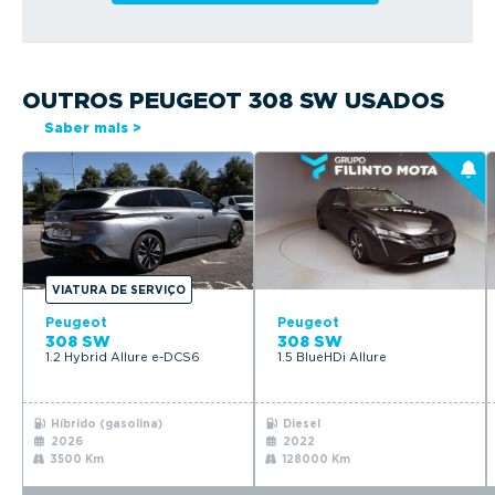
OUTROS PEUGEOT 308 SW USADOS
Saber mais >
VIATURA DE SERVIÇO
Peugeot
Peugeot
308 SW
308 SW
1.2 Hybrid Allure e-DCS6
1.5 BlueHDi Allure
Híbrido (gasolina)
Diesel
2026
2022
3500 Km
128000 Km