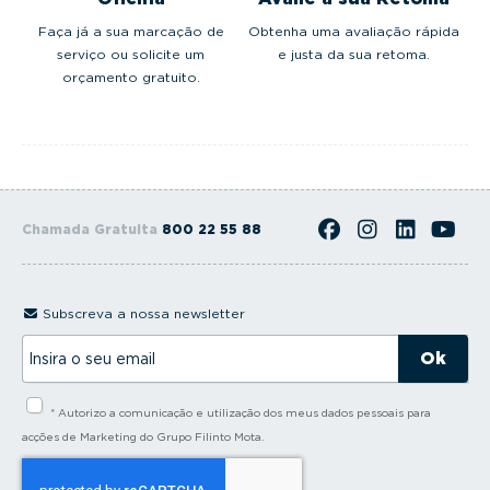
Faça já a sua marcação de
Obtenha uma avaliação rápida
serviço ou solicite um
e justa da sua retoma.
orçamento gratuito.
Chamada Gratuita
800 22 55 88
Subscreva a nossa newsletter
I
n
s
i
* Autorizo a comunicação e utilização dos meus dados pessoais para
r
a
acções de Marketing do Grupo Filinto Mota.
o
s
e