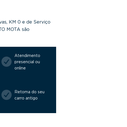
vas, KM 0 e de Serviço
NTO MOTA são
Atendimento
presencial ou
online
Retoma do seu
carro antigo