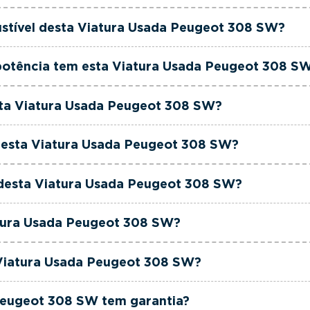
geot 308 SW é de 2022.
ustível desta Viatura Usada Peugeot 308 SW?
ugeot 308 SW está equipada com uma motorização Diese
potência tem esta Viatura Usada Peugeot 308 S
geot 308 SW tem 130 cavalos de potência.
esta Viatura Usada Peugeot 308 SW?
geot 308 SW tem 1499cm3 de cilindrada.
 esta Viatura Usada Peugeot 308 SW?
geot 308 SW tem 5 lugares.
a desta Viatura Usada Peugeot 308 SW?
geot 308 SW está equipada com Caixa Manual.
atura Usada Peugeot 308 SW?
geot 308 SW é de cor Preto.
 Viatura Usada Peugeot 308 SW?
to é um Peugeot 308 SW 1.5 BlueHDi Allure.
Peugeot 308 SW tem garantia?