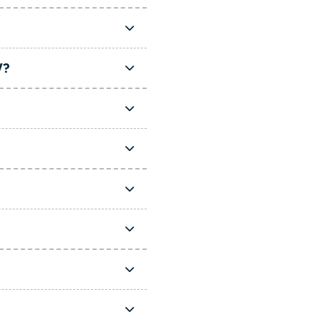
l.
W?