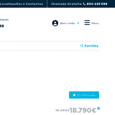
Localizações e Contactos
Chamada Gratuita
800 225 588
aques
Bem vindo
Menu
as
Partilha
Em Promoção
18.790€
19.490€