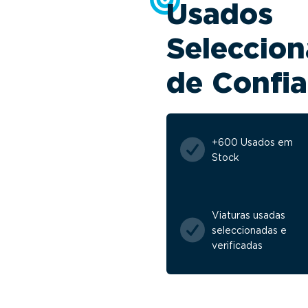
Usados
Seleccion
de Confi
+600 Usados em
Stock
Viaturas usadas
seleccionadas e
verificadas