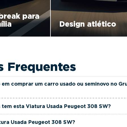
break para
ília
Design atlético
s Frequentes
 em comprar um carro usado ou seminovo no Gr
as e seminovas do Grupo FILINTO MOTA são rigorosamen
 tem esta Viatura Usada Peugeot 308 SW?
ia até 36 meses e quilómetros reais garantidos. Além di
rciais dedicada, pronta a ajudá-lo a encontrar a viatur
ugeot 308 SW tem actualmente 122000 km.
atura Usada Peugeot 308 SW?
 ao seu orçamento.