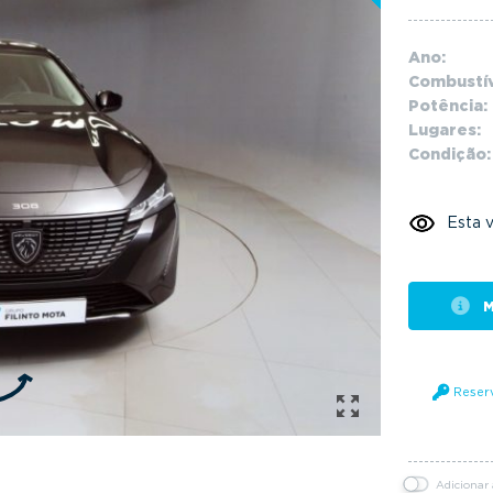
Ano:
Combustív
Potência:
Lugares:
Condição:
Esta v
M
Reser
Adicionar