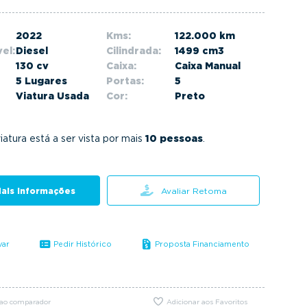
2022
Kms:
122.000 km
el:
Diesel
Cilindrada:
1499 cm3
130 cv
Caixa:
Caixa Manual
5 Lugares
Portas:
5
Viatura Usada
Cor:
Preto
iatura está a ser vista por mais
10 pessoas
.
ais informações
Avaliar Retoma
var
Pedir Histórico
Proposta Financiamento
 ao comparador
Adicionar aos Favoritos