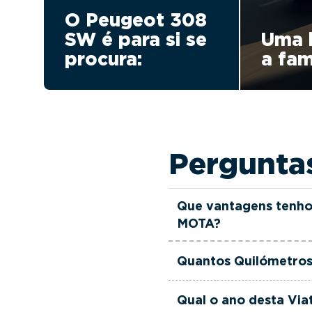
O Peugeot 308
SW é para si se
Uma 
procura:
a fam
Pergunta
Que vantagens tenho
MOTA?
Todas as viaturas usad
Quantos Quilómetros
verificadas, têm garant
equipa de gestores come
Esta Viatura Usada Pe
Qual o ano desta Vi
às suas necessidades e