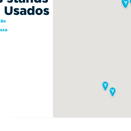
s Usados
ção
essa