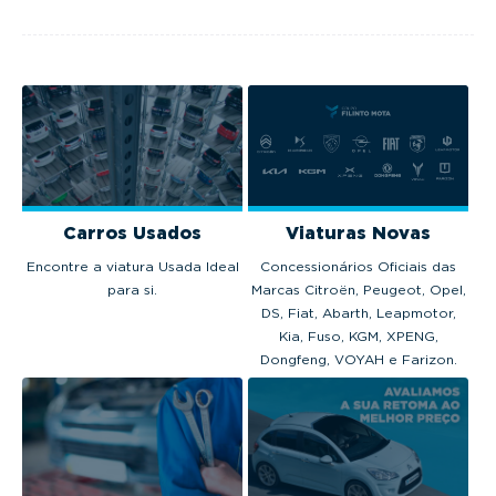
modelos no 
euros.
Portugal em 2025.
em 2025.
Carros Usados
Viaturas Novas
Encontre a viatura Usada Ideal
Concessionários Oficiais das
para si.
Marcas Citroën, Peugeot, Opel,
DS, Fiat, Abarth, Leapmotor,
Kia, Fuso, KGM, XPENG,
Dongfeng, VOYAH e Farizon.