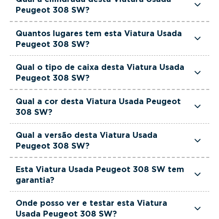
cavalos de potência.
Peugeot 308 SW?
Esta Viatura Usada Peugeot 308 SW tem
Quantos lugares tem esta Viatura Usada
1199cm3 de cilindrada.
Peugeot 308 SW?
Esta Viatura Usada Peugeot 308 SW tem 5
Qual o tipo de caixa desta Viatura Usada
lugares.
Peugeot 308 SW?
Esta Viatura Usada Peugeot 308 SW está
Qual a cor desta Viatura Usada Peugeot
equipada com Caixa Manual.
308 SW?
Esta Viatura Usada Peugeot 308 SW é de cor
Qual a versão desta Viatura Usada
Cinzento.
Peugeot 308 SW?
Esta viatura em concreto é um Peugeot 308 SW
Esta Viatura Usada Peugeot 308 SW tem
1.2 PureTech Active Pack.
garantia?
Sim. Todas as viaturas usadas, seminovas e de
Onde posso ver e testar esta Viatura
serviço incluem garantia até 36 meses,
Usada Peugeot 308 SW?