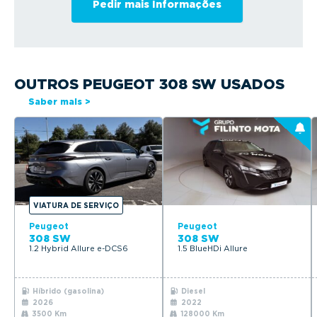
OUTROS PEUGEOT 308 SW USADOS
Saber mais >
VIATURA DE SERVIÇO
Peugeot
Peugeot
308 SW
308 SW
1.2 Hybrid Allure e-DCS6
1.5 BlueHDi Allure
Híbrido (gasolina)
Diesel
2026
2022
3500 Km
128000 Km