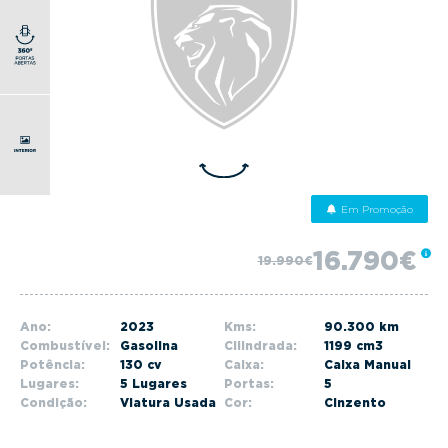
g
a
t
i
o
n
Em Promoção
16.790€
19.990€
Ano:
2023
Kms:
90.300 km
Combustível:
Gasolina
Cilindrada:
1199 cm3
Potência:
130 cv
Caixa:
Caixa Manual
Lugares:
5 Lugares
Portas:
5
Condição:
Viatura Usada
Cor:
Cinzento