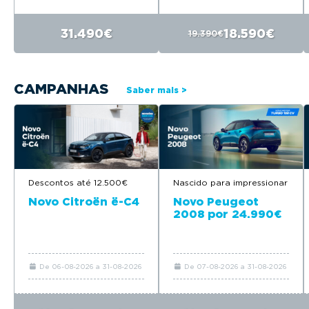
31.490€
18.590€
19.390€
CAMPANHAS
Saber mais >
Nascido para impressionar
Descontos até 12.500€
Novo Peugeot
Novo Citroën ë-C4
2008 por 24.990€
De 06-08-2026 a 31-08-2026
De 07-08-2026 a 31-08-2026