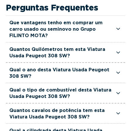
Perguntas Frequentes
Que vantagens tenho em comprar um
carro usado ou seminovo no Grupo
FILINTO MOTA?
Todas as viaturas usadas e seminovas do Grupo
Quantos Quilómetros tem esta Viatura
FILINTO MOTA são rigorosamente selecionadas
Usada Peugeot 308 SW?
e verificadas, têm garantia até 36 meses e
Esta Viatura Usada Peugeot 308 SW tem
quilómetros reais garantidos. Além disso, dispõe
Qual o ano desta Viatura Usada Peugeot
actualmente 90300 km.
308 SW?
de uma equipa de gestores comerciais dedicada,
pronta a ajudá-lo a encontrar a viatura que
Esta Viatura Usada Peugeot 308 SW é de 2023.
Qual o tipo de combustível desta Viatura
melhor se adapta às suas necessidades e ao seu
Usada Peugeot 308 SW?
orçamento.
Esta Viatura Usada Peugeot 308 SW está
Quantos cavalos de potência tem esta
equipada com uma motorização Gasolina.
Viatura Usada Peugeot 308 SW?
Esta Viatura Usada Peugeot 308 SW tem 130
Qual a cilindrada desta Viatura Usada