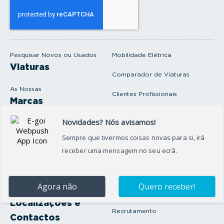
s
e
u
e
m
a
i
Pesquisar Novos ou Usados
Mobilidade Elétrica
l
Viaturas
Comparador de Viaturas
As Nossas
Clientes Profissionais
Marcas
Venda o seu carro
Produtos e serviços
Produtos Complementares
Oficina
Seguros Protector
Promoções e Destaques
Campanhas
First Rent A Car
Onde Estamos
Artigos e Notícias
Localizações e
Recrutamento
Contactos