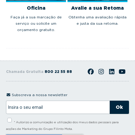
Oficina
Avalie a sua Retoma
Faça já a sua marcação de
Obtenha uma avaliação rápida
serviço ou solicite um
e justa da sua retoma.
orçamento gratuito.
Chamada Gratuita
800 22 55 88
Subscreva a nossa newsletter
I
n
s
i
* Autorizo a comunicação e utilização dos meus dados pessoais para
r
a
acções de Marketing do Grupo Filinto Mota.
o