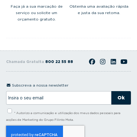
Faça já a sua marcação de
Obtenha uma avaliação rápida
serviço ou solicite um
e justa da sua retoma.
orçamento gratuito.
Chamada Gratuita
800 22 55 88
Subscreva a nossa newsletter
I
n
s
i
* Autorizo a comunicação e utilização dos meus dados pessoais para
r
a
acções de Marketing do Grupo Filinto Mota.
o
s
e