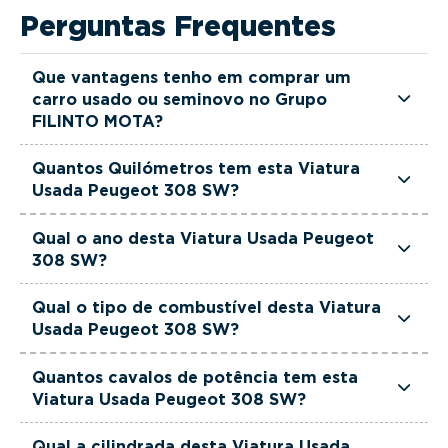
Perguntas Frequentes
Que vantagens tenho em comprar um
carro usado ou seminovo no Grupo
FILINTO MOTA?
Todas as viaturas usadas e seminovas do Grupo
Quantos Quilómetros tem esta Viatura
FILINTO MOTA são rigorosamente selecionadas
Usada Peugeot 308 SW?
e verificadas, têm garantia até 36 meses e
Esta Viatura Usada Peugeot 308 SW tem
quilómetros reais garantidos. Além disso, dispõe
Qual o ano desta Viatura Usada Peugeot
actualmente 128000 km.
308 SW?
de uma equipa de gestores comerciais dedicada,
pronta a ajudá-lo a encontrar a viatura que
Esta Viatura Usada Peugeot 308 SW é de 2022.
Qual o tipo de combustível desta Viatura
melhor se adapta às suas necessidades e ao seu
Usada Peugeot 308 SW?
orçamento.
Esta Viatura Usada Peugeot 308 SW está
Quantos cavalos de potência tem esta
equipada com uma motorização Diesel.
Viatura Usada Peugeot 308 SW?
Esta Viatura Usada Peugeot 308 SW tem 130
Qual a cilindrada desta Viatura Usada