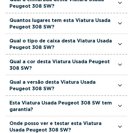
cavalos de potência.
Peugeot 308 SW?
Esta Viatura Usada Peugeot 308 SW tem
Quantos lugares tem esta Viatura Usada
1499cm3 de cilindrada.
Peugeot 308 SW?
Esta Viatura Usada Peugeot 308 SW tem 5
Qual o tipo de caixa desta Viatura Usada
lugares.
Peugeot 308 SW?
Esta Viatura Usada Peugeot 308 SW está
Qual a cor desta Viatura Usada Peugeot
equipada com Caixa Manual.
308 SW?
Esta Viatura Usada Peugeot 308 SW é de cor
Qual a versão desta Viatura Usada
Cinzento.
Peugeot 308 SW?
Esta viatura em concreto é um Peugeot 308 SW
Esta Viatura Usada Peugeot 308 SW tem
1.5 BlueHDi Allure.
garantia?
Sim. Todas as viaturas usadas, seminovas e de
Onde posso ver e testar esta Viatura
serviço incluem garantia até 36 meses,
Usada Peugeot 308 SW?