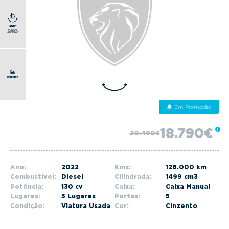
g
a
t
i
o
n
Em Promoção
18.790€
20.490€
Ano:
2022
Kms:
128.000 km
Combustível:
Diesel
Cilindrada:
1499 cm3
Potência:
130 cv
Caixa:
Caixa Manual
Lugares:
5 Lugares
Portas:
5
Condição:
Viatura Usada
Cor:
Cinzento