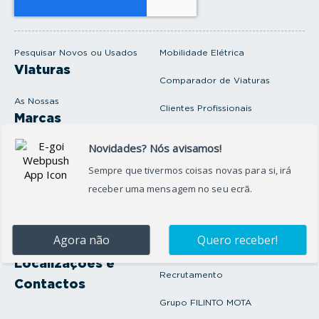
u
e
m
a
i
Pesquisar Novos ou Usados
Mobilidade Elétrica
l
Viaturas
Comparador de Viaturas
As Nossas
Clientes Profissionais
Marcas
Venda o seu carro
Produtos e serviços
Produtos Complementares
Oficina
Seguros Protector
Promoções e Destaques
Campanhas
First Rent A Car
Onde Estamos
Artigos e Notícias
Localizações e
Recrutamento
Contactos
Grupo FILINTO MOTA