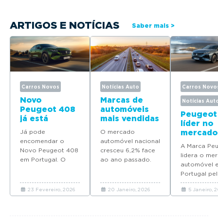
ARTIGOS E NOTÍCIAS
Saber mais >
Carros Novos
Notícias Auto
Carros Novo
Novo
Marcas de
Notícias Aut
Peugeot 408
automóveis
Peugeot
já está
mais vendidas
líder no
disponível
em Portugal
Já pode
O mercado
mercado
para
em 2025
encomendar o
automóvel nacional
automóv
encomenda
A Marca Pe
Novo Peugeot 408
cresceu 6,2% face
Portuga
em Portugal
lidera o me
em Portugal. O
ao ano passado.
quatro
automóvel 
modelo deverá
Descubra quais as
modelos
Portugal pel
chegar em Maio
marcas que mais
Top 10 d
ano consecu
com preços a
automóveis novos
vendas 
23 Fevereiro, 2026
20 Janeiro, 2026
5 Janeiro, 
coloca quat
partir de 37.065
venderam em
2025
modelos no 
euros.
Portugal em 2025.
em 2025.