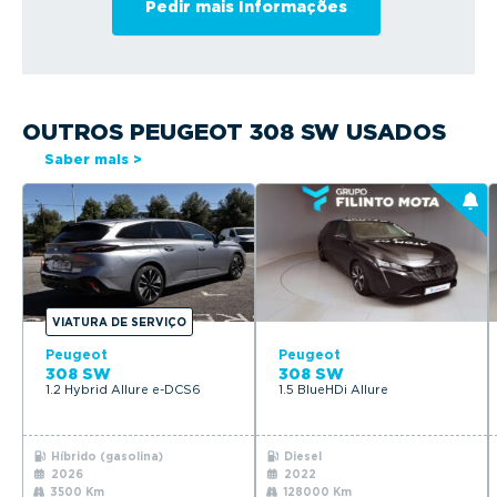
OUTROS PEUGEOT 308 SW USADOS
Saber mais >
VIATURA DE SERVIÇO
Peugeot
Peugeot
308 SW
308 SW
1.2 Hybrid Allure e-DCS6
1.5 BlueHDi Allure
Híbrido (gasolina)
Diesel
2026
2022
3500 Km
128000 Km