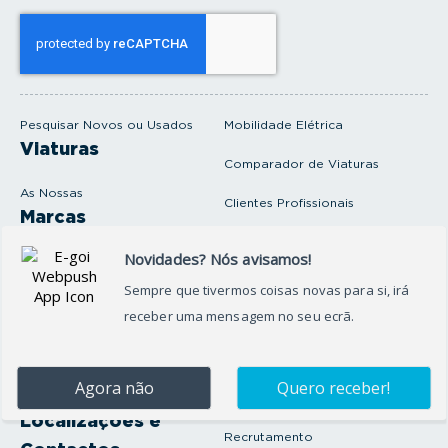
o
s
e
u
e
m
a
i
Pesquisar Novos ou Usados
Mobilidade Elétrica
l
Viaturas
Comparador de Viaturas
As Nossas
Clientes Profissionais
Marcas
Venda o seu carro
Produtos e serviços
Produtos Complementares
Oficina
Seguros Protector
Promoções e Destaques
Campanhas
First Rent A Car
Onde Estamos
Artigos e Notícias
Localizações e
Recrutamento