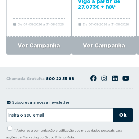
Vigo a partir de
27.073€ + IVA*
De 07-08-2026 a 31-08-2026
De 07-08-2026 a 31-08-2026
Ver Campanha
Ver Campanha
Chamada Gratuita
800 22 55 88
Subscreva a nossa newsletter
I
n
s
i
* Autorizo a comunicação e utilização dos meus dados pessoais para
r
a
acções de Marketing do Grupo Filinto Mota.