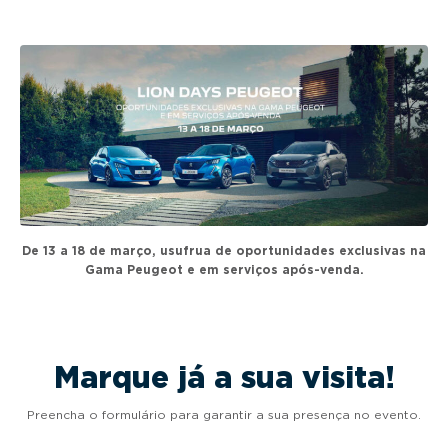
g
a
t
i
o
n
De 13 a 18 de março, usufrua de oportunidades exclusivas na
Gama Peugeot e em serviços após-venda.
Marque já a sua visita!
Preencha o formulário para garantir a sua presença no evento.