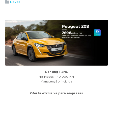
g
Novos
a
t
i
o
n
Renting F2ML
48 Meses | 40.000 KM
Manutenção incluída
Oferta exclusiva para empresas