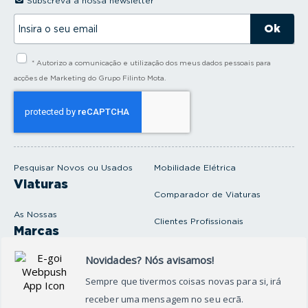
Subscreva a nossa newsletter
I
n
s
i
* Autorizo a comunicação e utilização dos meus dados pessoais para
r
a
acções de Marketing do Grupo Filinto Mota.
o
s
e
u
e
m
a
i
Pesquisar Novos ou Usados
Mobilidade Elétrica
l
Viaturas
Comparador de Viaturas
As Nossas
Clientes Profissionais
Marcas
Venda o seu carro
Produtos e serviços
Produtos Complementares
Oficina
Seguros Protector
Promoções e Destaques