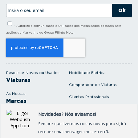
I
n
s
i
* Autorizo a comunicação e utilização dos meus dados pessoais para
r
a
acções de Marketing do Grupo Filinto Mota.
o
s
e
u
e
m
a
i
Pesquisar Novos ou Usados
Mobilidade Elétrica
l
Viaturas
Comparador de Viaturas
As Nossas
Clientes Profissionais
Marcas
Venda o seu carro
Produtos e serviços
Produtos Complementares
Oficina
Seguros Protector
Promoções e Destaques