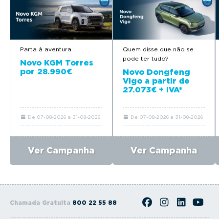
Parta à aventura
Quem disse que não se
pode ter tudo?
Novo KGM Torres
por 28.990€
Novo Dongfeng
Vigo a partir de
27.073€ + IVA*
De 07-08-2026 a 31-08-2026
De 07-08-2026 a 31-08-2026
Ver Campanha
Ver Campanha
Chamada Gratuita
800 22 55 88