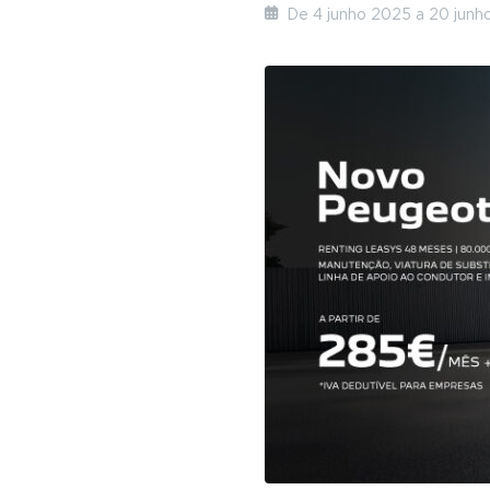
v
n
De 4 junho 2025 a 20 junh
i
t
g
a
t
i
o
n