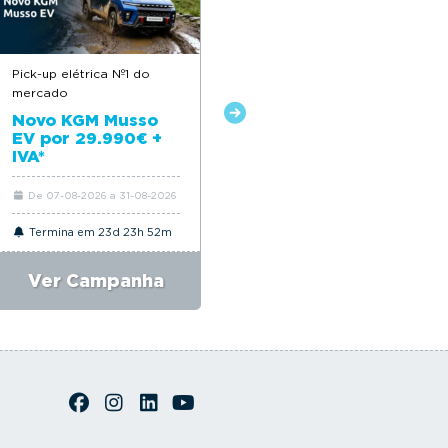
Pick-up elétrica Nº1 do
Descontos até 12.500€
mercado
Novo Citroën ë-C4
Novo KGM Musso
EV por 29.990€ +
IVA*
De 07-08-2026 a 31-08-2026
De 06-08-2026 a 31-08-2026
Termina em 23d 23h 52m
Termina em 23d 23h 52m
Ver Campanha
Ver Campanha