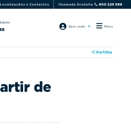
Localizações e Contactos
Chamada Gratuita
800 225 588
aques
Bem vindo
Menu
as
Partilha
artir de