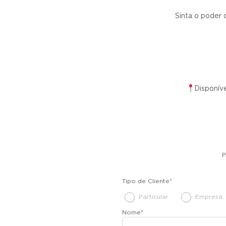
Sinta o poder 
Disponív
P
Tipo de Cliente
*
Particular
Empresa
Nome
*