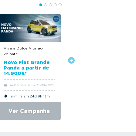
Viva a Dolce Vita ao
Soluções inovadoras para
volante
qualquer negócio
Novo Fiat Grande
Gama Farizon a
Panda a partir de
partir de 27.235€ +
14.900€*
IVA*
De 07-08-2026 a 31-08-2026
De 07-08-2026 a 31-08-2026
Termina em 24d 9h 13m
Termina em 24d 9h 13m
Ver Campanha
Ver Campanha