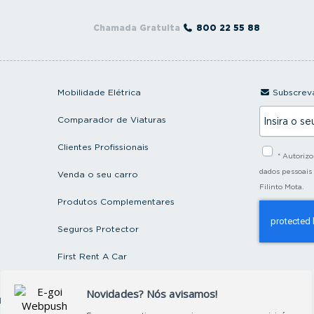
Chamada Gratuita
800 22 55 88
Mobilidade Elétrica
Subscreva
I
Comparador de Viaturas
n
s
i
Clientes Profissionais
* Autoriz
r
a
dados pessoais
Venda o seu carro
o
Filinto Mota.
s
Produtos Complementares
e
u
e
Seguros Protector
m
a
First Rent A Car
i
l
Artigos e Notícias
ctos
Recrutamento