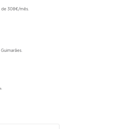
ir de 308€/mês.
 Guimarães.
a.