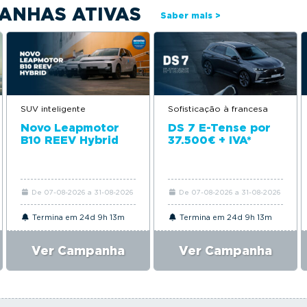
ANHAS ATIVAS
Saber mais >
SUV inteligente
Sofisticação à francesa
Novo Leapmotor
DS 7 E-Tense por
B10 REEV Hybrid
37.500€ + IVA*
De 07-08-2026 a 31-08-2026
De 07-08-2026 a 31-08-2026
Termina em 24d 9h 13m
Termina em 24d 9h 13m
Ver Campanha
Ver Campanha