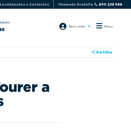
Localizações e Contactos
Chamada Gratuita
800 225 588
aques
Bem vindo
Menu
as
Partilha
ourer a
s