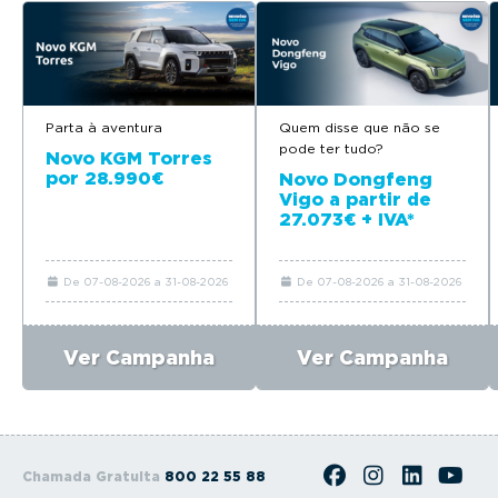
Parta à aventura
Quem disse que não se
pode ter tudo?
Novo KGM Torres
por 28.990€
Novo Dongfeng
Vigo a partir de
27.073€ + IVA*
De 07-08-2026 a 31-08-2026
De 07-08-2026 a 31-08-2026
Ver Campanha
Ver Campanha
Chamada Gratuita
800 22 55 88