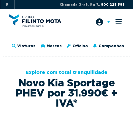
S
S
Chamada Gratuita
800 225 588
k
k
i
i
p
p
t
t
o
o
Viaturas
Marcas
Oficina
Campanhas
p
m
r
a
i
i
Explore com total tranquilidade
m
n
Novo Kia Sportage
a
c
r
o
PHEV por 31.990€ +
y
n
IVA*
n
t
a
e
v
n
i
t