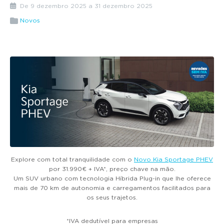
g
De 9 dezembro 2025 a 31 dezembro 2025
a
Novos
t
i
o
n
Explore com total tranquilidade com o
Novo Kia Sportage PHEV
por 31.990€ + IVA*, preço chave na mão.
Um SUV urbano com tecnologia Híbrida Plug-in que lhe oferece
mais de 70 km de autonomia e carregamentos facilitados para
os seus trajetos.
*IVA dedutível para empresas