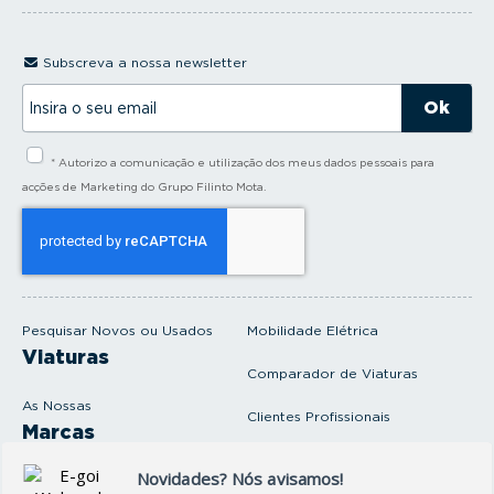
Subscreva a nossa newsletter
I
n
s
i
* Autorizo a comunicação e utilização dos meus dados pessoais para
r
a
acções de Marketing do Grupo Filinto Mota.
o
s
e
u
e
m
a
i
Pesquisar Novos ou Usados
Mobilidade Elétrica
l
Viaturas
Comparador de Viaturas
As Nossas
Clientes Profissionais
Marcas
Venda o seu carro
Produtos e serviços