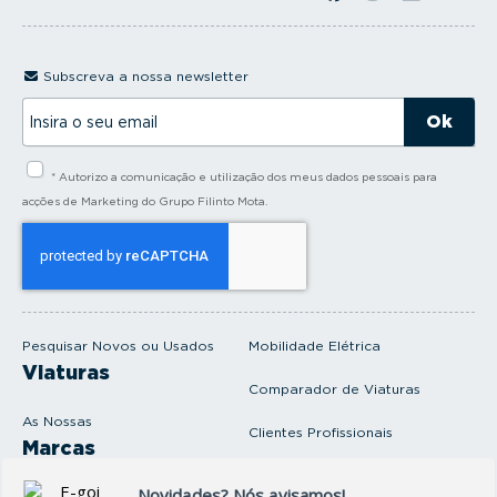
Subscreva a nossa newsletter
I
n
s
i
* Autorizo a comunicação e utilização dos meus dados pessoais para
r
a
acções de Marketing do Grupo Filinto Mota.
o
s
e
u
e
m
a
i
Pesquisar Novos ou Usados
Mobilidade Elétrica
l
Viaturas
Comparador de Viaturas
As Nossas
Clientes Profissionais
Marcas
Venda o seu carro
Produtos e serviços