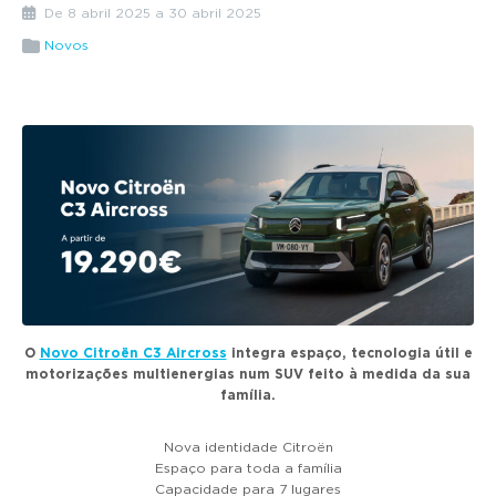
g
De 8 abril 2025 a 30 abril 2025
a
Novos
t
i
o
n
O
Novo Citroën C3 Aircross
integra espaço, tecnologia útil e
motorizações multienergias num SUV feito à medida da sua
família.
Nova identidade Citroën
Espaço para toda a família
Capacidade para 7 lugares