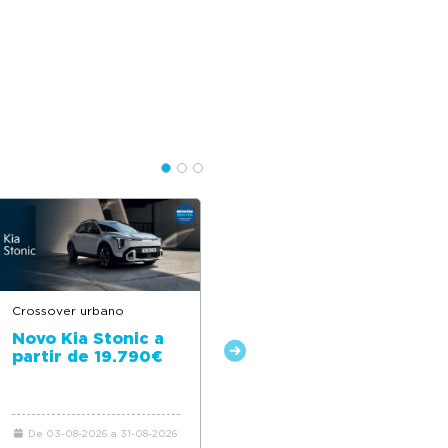
Crossover urbano
Veículo Comercial 100%
Elétrico
Novo Kia Stonic a
partir de 19.790€
Novo Kia PV5
Cargo a partir de
415€/mês + IVA*
De 03-08-2026 a 31-08-2026
De 03-08-2026 a 31-08-2026