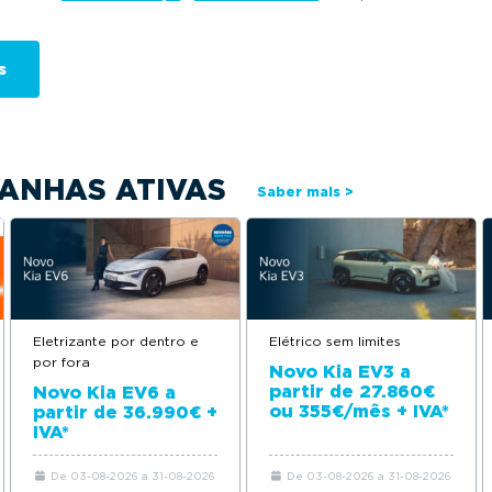
ANHAS ATIVAS
Saber mais >
Eletrizante por dentro e
Elétrico sem limites
por fora
Novo Kia EV3 a
partir de 27.860€
Novo Kia EV6 a
ou 355€/mês + IVA*
partir de 36.990€ +
IVA*
De 03-08-2026 a 31-08-2026
De 03-08-2026 a 31-08-2026