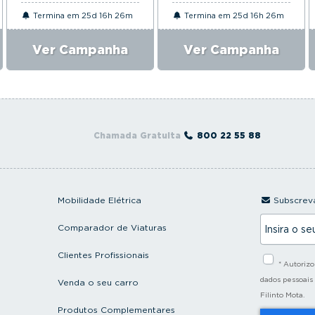
Termina em 25d 16h 26m
Termina em 25d 16h 26m
Ver Campanha
Ver Campanha
Chamada Gratuita
800 22 55 88
Mobilidade Elétrica
Subscreva
I
Comparador de Viaturas
n
s
i
Clientes Profissionais
* Autoriz
r
a
dados pessoais
Venda o seu carro
o
Filinto Mota.
s
Produtos Complementares
e