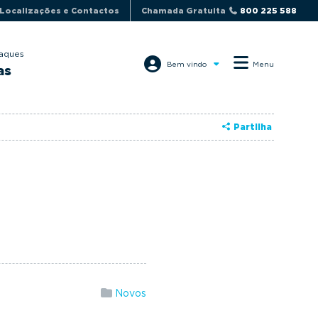
Localizações e Contactos
Chamada Gratuita
800 225 588
aques
Bem vindo
Menu
as
Partilha
Novos