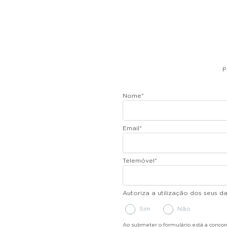
P
Nome
*
Email
*
Telemóvel
*
Autoriza a utilização dos seus 
Sim
Não
Ao submeter o formulário está a conco