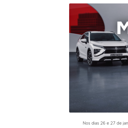
v
n
i
t
g
a
t
i
o
n
Nos dias 26 e 27 de ja