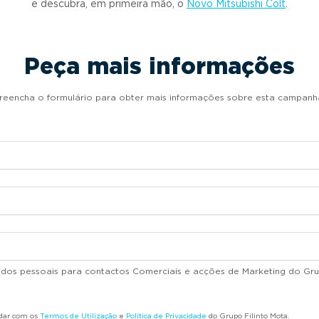
e descubra, em primeira mão, o
Novo Mitsubishi Colt
.
Peça mais informações
reencha o formulário para obter mais informações sobre esta campanh
dados pessoais para contactos Comerciais e acções de Marketing do Gru
rdar com os
Termos de Utilização
e
Política de Privacidade
do Grupo Filinto Mota.