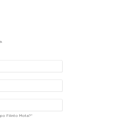
a.
po Filinto Mota?
*