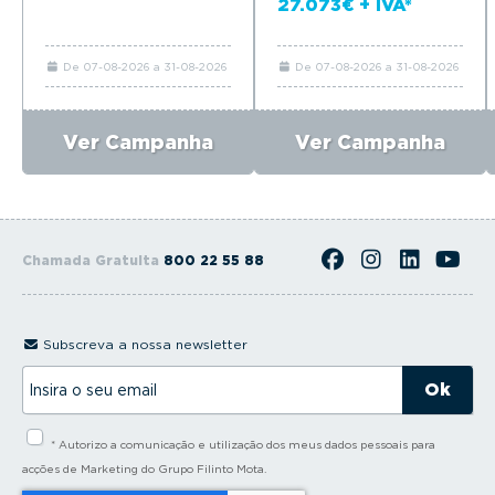
27.073€ + IVA*
De 07-08-2026 a 31-08-2026
De 07-08-2026 a 31-08-2026
Ver Campanha
Ver Campanha
Chamada Gratuita
800 22 55 88
Subscreva a nossa newsletter
I
n
s
i
* Autorizo a comunicação e utilização dos meus dados pessoais para
r
a
acções de Marketing do Grupo Filinto Mota.
o