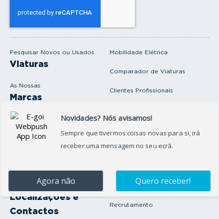
s
e
u
e
m
a
i
Pesquisar Novos ou Usados
Mobilidade Elétrica
l
Viaturas
Comparador de Viaturas
As Nossas
Clientes Profissionais
Marcas
Venda o seu carro
Produtos e serviços
Produtos Complementares
Oficina
Seguros Protector
Promoções e Destaques
Campanhas
First Rent A Car
Onde Estamos
Artigos e Notícias
Localizações e
Recrutamento
Contactos