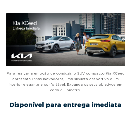
g
a
t
i
o
n
Para realçar a emoção de conduzir, o SUV compacto Kia XCeed
apresenta linhas inovadoras, uma silhueta desportiva e um
interior elegante e confortável. Expanda os seus objetivos em
cada quilómetro.
Disponível para entrega imediata