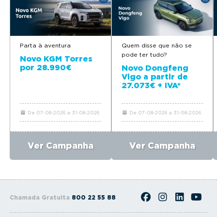
Parta à aventura
Quem disse que não se
pode ter tudo?
Novo KGM Torres
por 28.990€
Novo Dongfeng
Vigo a partir de
27.073€ + IVA*
De 07-08-2026 a 31-08-2026
De 07-08-2026 a 31-08-2026
Ver Campanha
Ver Campanha
Chamada Gratuita
800 22 55 88