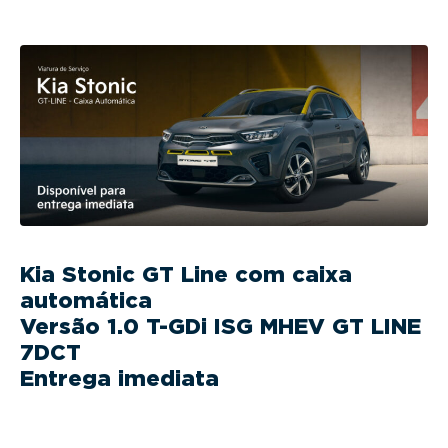
g
a
t
i
o
n
Kia Stonic GT Line com caixa
automática
Versão 1.0 T-GDi ISG MHEV GT LINE
7DCT
Entrega imediata