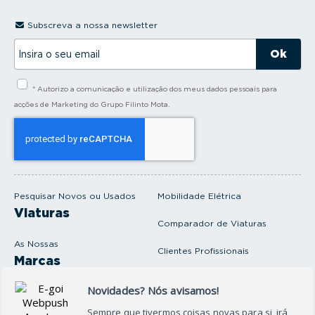
Subscreva a nossa newsletter
I
n
s
i
* Autorizo a comunicação e utilização dos meus dados pessoais para
r
a
acções de Marketing do Grupo Filinto Mota.
o
s
e
u
e
m
a
i
Pesquisar Novos ou Usados
Mobilidade Elétrica
l
Viaturas
Comparador de Viaturas
As Nossas
Clientes Profissionais
Marcas
Venda o seu carro
Produtos e serviços
Produtos Complementares
Oficina