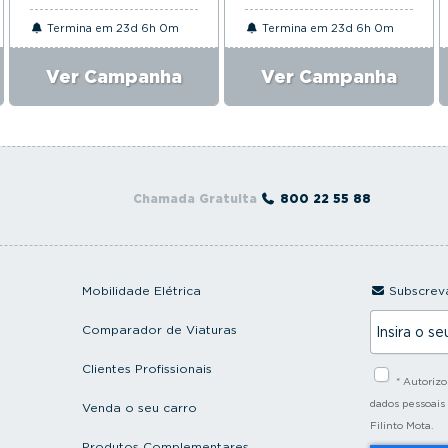
Termina em 23d 6h 0m
Termina em 23d 6h 0m
Ver Campanha
Ver Campanha
Chamada Gratuita
800 22 55 88
Mobilidade Elétrica
Subscreva
I
Comparador de Viaturas
n
s
i
Clientes Profissionais
* Autoriz
r
a
dados pessoais
Venda o seu carro
o
Filinto Mota.
s
Produtos Complementares
e