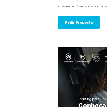
Ao submeter o formulário está a conco
Renting para Em
Conheça 