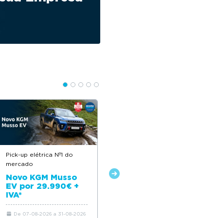
Pick-up elétrica Nº1 do
Descontos até 12.500€
mercado
Novo Citroën ë-C4
Novo KGM Musso
EV por 29.990€ +
IVA*
De 07-08-2026 a 31-08-2026
De 06-08-2026 a 31-08-2026