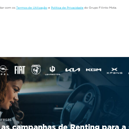
rdar com os
Termos de Utilização
e
Política de Privacidade
do Grupo Filinto Mota.
presas
as campanhas de Renting para a