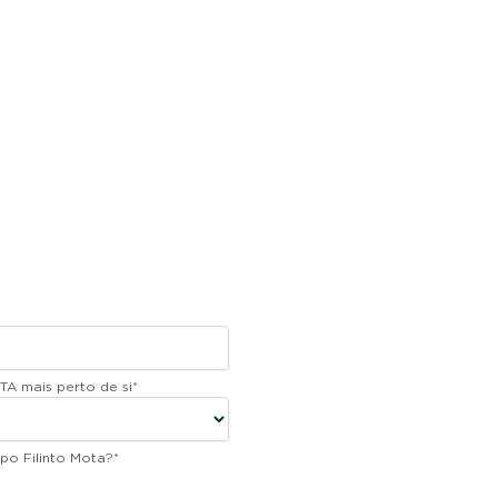
TA mais perto de si
*
po Filinto Mota?
*