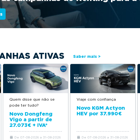
s
ANHAS ATIVAS
Saber mais >
Quem disse que não se
Viaje com confiança
pode ter tudo?
Novo KGM Actyon
HEV por 37.990€
Novo Dongfeng
Vigo a partir de
27.073€ + IVA*
De 07-08-2026 a 31-08-2026
De 07-08-2026 a 31-08-2026