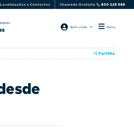
Localizações e Contactos
Chamada Gratuita
800 225 588
aques
Bem vindo
Menu
as
Partilha
 desde