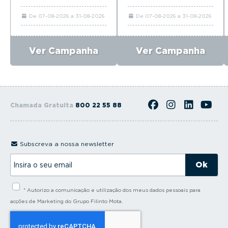
De 07-08-2026 a 31-08-2026
De 07-08-2026 a 31-08-2026
Ver Campanha
Ver Campanha
Chamada Gratuita
800 22 55 88
Subscreva a nossa newsletter
I
n
s
i
* Autorizo a comunicação e utilização dos meus dados pessoais para
r
a
acções de Marketing do Grupo Filinto Mota.
o
s
e