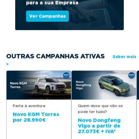
para a sua Empresa
Ver Campanhas
OUTRAS CAMPANHAS ATIVAS
Saber mais
>
Parta à aventura
Quem disse que não se
pode ter tudo?
Novo KGM Torres
por 28.990€
Novo Dongfeng
Vigo a partir de
27.073€ + IVA*