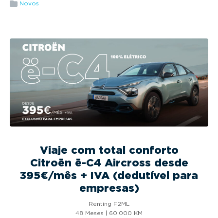
g
Novos
a
t
i
o
n
Viaje com total conforto
Citroën ë-C4 Aircross desde
395€/mês + IVA (dedutível para
empresas)
Renting F2ML
48 Meses | 60.000 KM