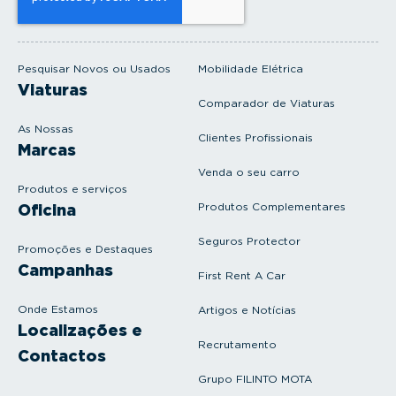
u
e
m
a
i
Pesquisar Novos ou Usados
Mobilidade Elétrica
l
Viaturas
Comparador de Viaturas
As Nossas
Clientes Profissionais
Marcas
Venda o seu carro
Produtos e serviços
Produtos Complementares
Oficina
Seguros Protector
Promoções e Destaques
Campanhas
First Rent A Car
Onde Estamos
Artigos e Notícias
Localizações e
Recrutamento
Contactos
Grupo FILINTO MOTA