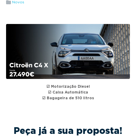
g
Novos
a
t
i
o
n
☑ Motorização Diesel
☑ Caixa Automática
☑ Bagageira de 510 litros
Peça já a sua proposta!