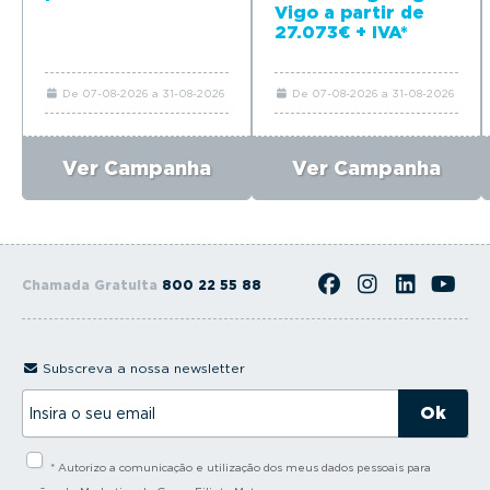
Vigo a partir de
27.073€ + IVA*
De 07-08-2026 a 31-08-2026
De 07-08-2026 a 31-08-2026
Ver Campanha
Ver Campanha
Chamada Gratuita
800 22 55 88
Subscreva a nossa newsletter
I
n
s
i
* Autorizo a comunicação e utilização dos meus dados pessoais para
r
a