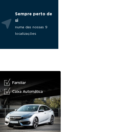
Sempre perto de
si
numa das nossas 9
localizações