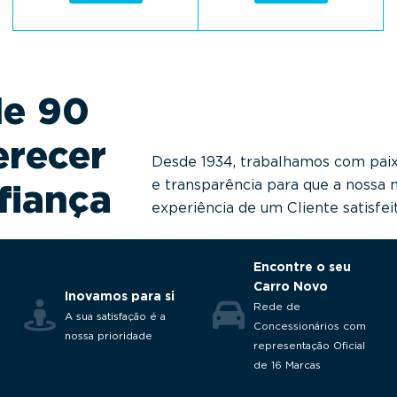
de 90
erecer
Desde 1934, trabalhamos com paixã
e transparência para que a nossa 
fiança
experiência de um Cliente satisfei
Encontre o seu
Carro Novo
Inovamos para si
Rede de
A sua satisfação é a
Concessionários com
nossa prioridade
representação Oficial
de 16 Marcas