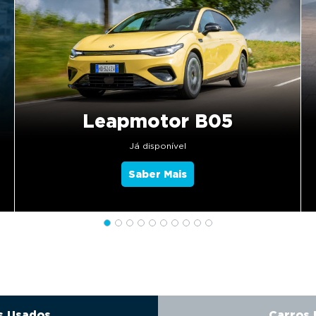
Leapmotor B05
Já disponível
Saber Mais
s Usados
Carros