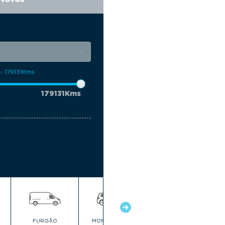
179131Kms
FURGÃO
MONOVOLUME
PEQUENO CITADINO