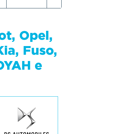
t, Opel,
ia, Fuso,
OYAH e