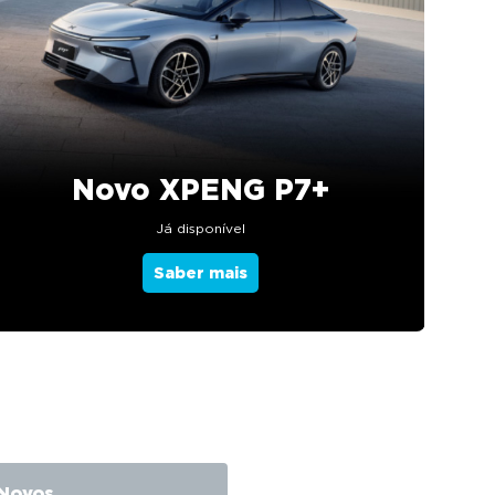
Novo XPENG P7+
Já disponível
Saber mais
 Novos