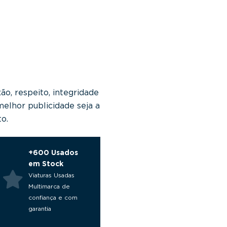
o, respeito, integridade
melhor publicidade seja a
to.
+600 Usados
em Stock
Viaturas Usadas
Multimarca de
confiança e com
garantia