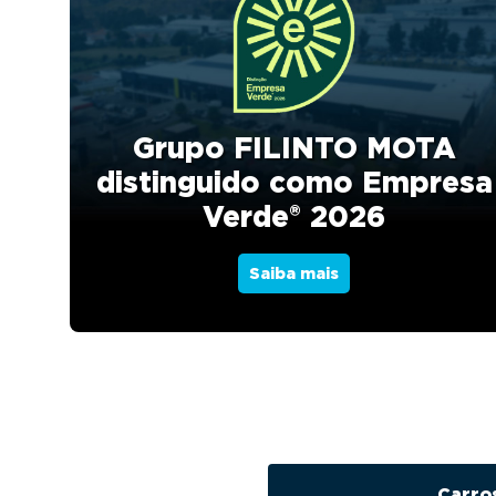
v
n
i
t
g
a
t
Grupo FILINTO MOTA
i
distinguido como Empresa
o
Verde® 2026
n
Saiba mais
Carro