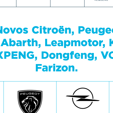
Novos Citroën, Peugeo
, Abarth, Leapmotor, K
XPENG, Dongfeng, V
Farizon.