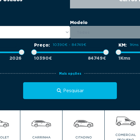
Modelo
Preço:
KM:
2026
10390€
84749€
1Kms
Mais opções
Pesquisar
COMERCIAL
IOLET
CARRINHA
CITADINO
PEQUENO