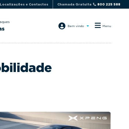
Localizações e Contactos
Chamada Gratuita
800 225 588
aques
Bem vindo
Menu
as
bilidade