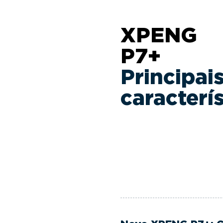
XPENG
P7+
Principai
caracterí