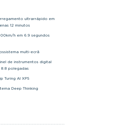
rregamento ultrarrápido em
enas 12 minutos
100km/h em 6.9 segundos
ossistema multi-ecrã
inel de instrumentos digital
 8.8 polegadas
ip Turing AI XP5
stema Deep Thinking