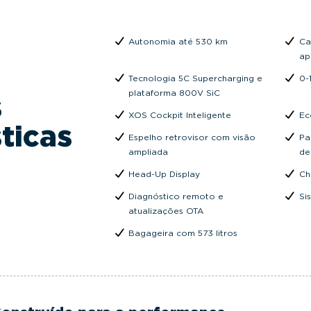
Autonomia até 530 km
Ca
ap
Tecnologia 5C Supercharging e
0-
plataforma 800V SiC
s
XOS Cockpit Inteligente
Ec
sticas
Espelho retrovisor com visão
Pa
ampliada
de
Head-Up Display
Ch
Diagnóstico remoto e
Si
atualizações OTA
Bagageira com 573 litros