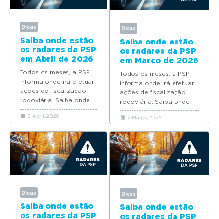
g
a
t
Dicas
Dicas
Saiba onde estão
i
Saiba onde estão
os radares da PSP
os radares da PSP
o
em Abril de 2026
em Março de 2026
n
Todos os meses, a PSP
Todos os meses, a PSP
informa onde irá efetuar
informa onde irá efetuar
ações de fiscalização
ações de fiscalização
rodoviária. Saiba onde
rodoviária. Saiba onde
estão os radares da PSP
estão os radares da PSP
2 Abril, 2026
2 Março, 2026
em Abril de...
em Março de...
Dicas
Dicas
Saiba onde estão
Saiba onde estão
os radares da PSP
os radares da PSP