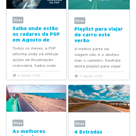
Dicas
Dicas
Saiba onde estão
Playlist para viajar
os radares da PSP
de carro este
em Agosto de
verão
2025
Todos os meses, a PSP
A melhor parte da
informa onde irá efetuar
viagem não é o destino
ações de fiscalização
mas o caminho. Desfrute
rodoviária. Saiba onde
desta playlist para viajar
estão os radares da PSP
de carro este verão.
4 Agosto, 2025
3 Agosto, 2025
em Agosto de...
Dicas
Dicas
As melhores
4 Estradas