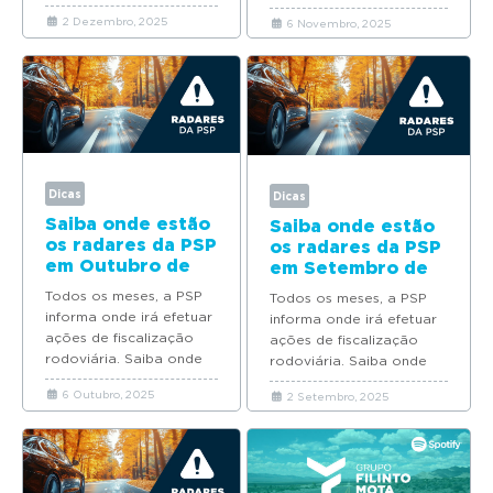
estão os radares da PSP
estão os radares da PSP
2 Dezembro, 2025
6 Novembro, 2025
em Dezembro de...
em Novembro de...
Dicas
Dicas
Saiba onde estão
Saiba onde estão
os radares da PSP
os radares da PSP
em Outubro de
em Setembro de
2025
2025
Todos os meses, a PSP
Todos os meses, a PSP
informa onde irá efetuar
informa onde irá efetuar
ações de fiscalização
ações de fiscalização
rodoviária. Saiba onde
rodoviária. Saiba onde
estão os radares da PSP
estão os radares da PSP
6 Outubro, 2025
2 Setembro, 2025
em Outubro de...
em Setembro de...