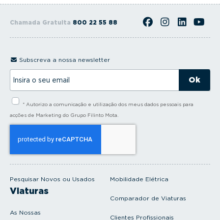
Chamada Gratuita
800 22 55 88
Subscreva a nossa newsletter
I
n
s
i
* Autorizo a comunicação e utilização dos meus dados pessoais para
r
a
acções de Marketing do Grupo Filinto Mota.
o
s
e
u
e
m
a
i
Pesquisar Novos ou Usados
Mobilidade Elétrica
l
Viaturas
Comparador de Viaturas
As Nossas
Clientes Profissionais