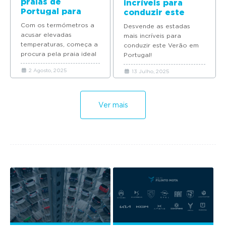
praias de
incríveis para
Portugal para
conduzir este
percorrer este
Verão
Com os termómetros a
Desvende as estadas
verão
acusar elevadas
mais incríveis para
temperaturas, começa a
conduzir este Verão em
procura pela praia ideal
Portugal!
para se refrescar. Este
2 Agosto, 2025
13 Julho, 2025
verão, reúna a família e
os...
Ver mais