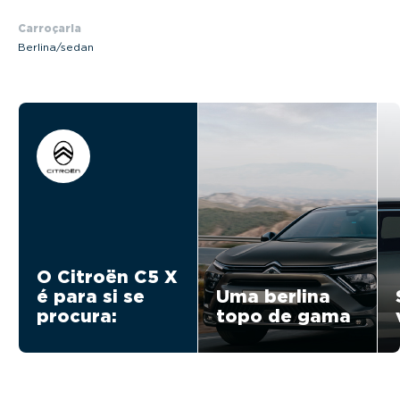
Carroçaria
Berlina/sedan
O Citroën C5 X
é para si se
Uma berlina
procura:
topo de gama