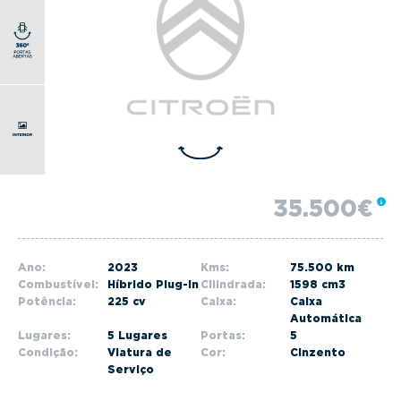
g
a
t
i
o
n
35.500€
Ano:
2023
Kms:
75.500 km
Combustível:
Híbrido Plug-in
Cilindrada:
1598 cm3
Potência:
225 cv
Caixa:
Caixa
Automática
Lugares:
5 Lugares
Portas:
5
Condição:
Viatura de
Cor:
Cinzento
Serviço