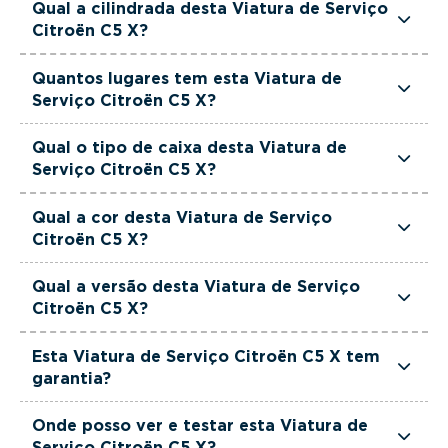
Qual a cilindrada desta Viatura de Serviço
cavalos de potência.
Citroën C5 X?
Esta Viatura de Serviço Citroën C5 X tem
Quantos lugares tem esta Viatura de
1598cm3 de cilindrada.
Serviço Citroën C5 X?
Esta Viatura de Serviço Citroën C5 X tem 5
Qual o tipo de caixa desta Viatura de
lugares.
Serviço Citroën C5 X?
Esta Viatura de Serviço Citroën C5 X está
Qual a cor desta Viatura de Serviço
equipada com Caixa Automática.
Citroën C5 X?
Esta Viatura de Serviço Citroën C5 X é de cor
Qual a versão desta Viatura de Serviço
Cinzento.
Citroën C5 X?
Esta viatura em concreto é um Citroën C5 X 1.6
Esta Viatura de Serviço Citroën C5 X tem
Hybrid Feel Pack e-EAT8.
garantia?
Sim. Todas as viaturas usadas, seminovas e de
Onde posso ver e testar esta Viatura de
serviço incluem garantia até 36 meses,
Serviço Citroën C5 X?