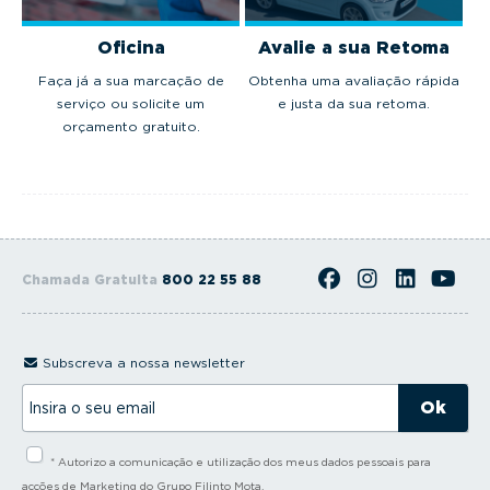
Oficina
Avalie a sua Retoma
Faça já a sua marcação de
Obtenha uma avaliação rápida
serviço ou solicite um
e justa da sua retoma.
orçamento gratuito.
Chamada Gratuita
800 22 55 88
Subscreva a nossa newsletter
I
n
s
i
* Autorizo a comunicação e utilização dos meus dados pessoais para
r
a
acções de Marketing do Grupo Filinto Mota.