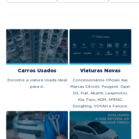
venderam em
excecional,
Fórmula E.
Portugal em 2025.
tecnologia
avançada e
motorização
térmica, híbrida...
Carros Usados
Viaturas Novas
Encontre a viatura Usada Ideal
Concessionários Oficiais das
para si.
Marcas Citroën, Peugeot, Opel,
DS, Fiat, Abarth, Leapmotor,
Kia, Fuso, KGM, XPENG,
Dongfeng, VOYAH e Farizon.