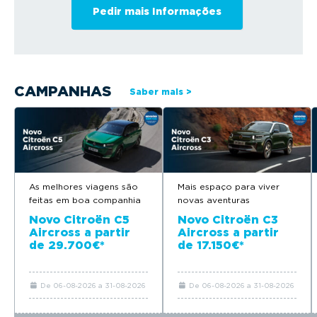
CAMPANHAS
Saber mais >
As melhores viagens são
Mais espaço para viver
feitas em boa companhia
novas aventuras
Novo Citroën C5
Novo Citroën C3
Aircross a partir
Aircross a partir
de 29.700€*
de 17.150€*
De 06-08-2026 a 31-08-2026
De 06-08-2026 a 31-08-2026