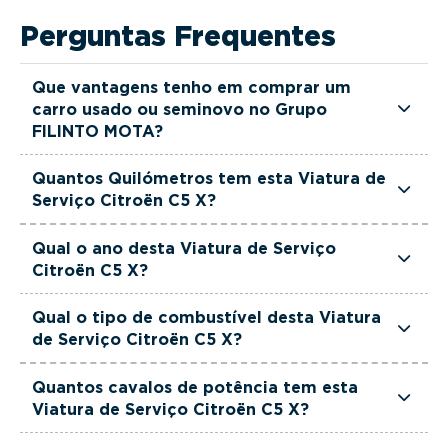
Perguntas Frequentes
Que vantagens tenho em comprar um
carro usado ou seminovo no Grupo
FILINTO MOTA?
Todas as viaturas usadas e seminovas do Grupo
Quantos Quilómetros tem esta Viatura de
FILINTO MOTA são rigorosamente selecionadas
Serviço Citroën C5 X?
e verificadas, têm garantia até 36 meses e
Esta Viatura de Serviço Citroën C5 X tem
quilómetros reais garantidos. Além disso, dispõe
Qual o ano desta Viatura de Serviço
actualmente 75500 km.
Citroën C5 X?
de uma equipa de gestores comerciais dedicada,
pronta a ajudá-lo a encontrar a viatura que
Esta Viatura de Serviço Citroën C5 X é de 2023.
Qual o tipo de combustível desta Viatura
melhor se adapta às suas necessidades e ao seu
de Serviço Citroën C5 X?
orçamento.
Esta Viatura de Serviço Citroën C5 X está
Quantos cavalos de potência tem esta
equipada com uma motorização Híbrido Plug-in.
Viatura de Serviço Citroën C5 X?
Esta Viatura de Serviço Citroën C5 X tem 225