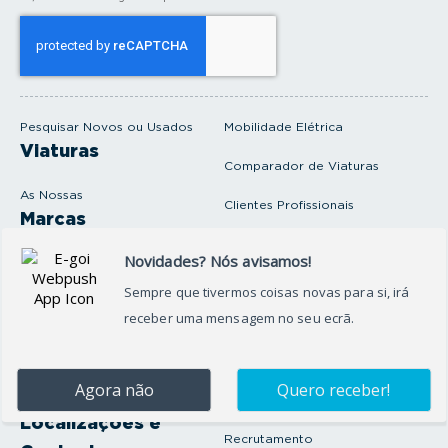
o
s
e
u
e
m
a
i
Pesquisar Novos ou Usados
Mobilidade Elétrica
l
Viaturas
Comparador de Viaturas
As Nossas
Clientes Profissionais
Marcas
Venda o seu carro
Produtos e serviços
Produtos Complementares
Oficina
Seguros Protector
Promoções e Destaques
Campanhas
First Rent A Car
Onde Estamos
Artigos e Notícias
Localizações e
Recrutamento