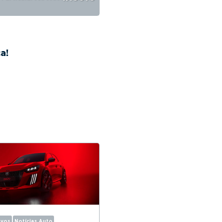
28.865€
415€
/mês
+ IVA
a!
ovos
Notícias Auto