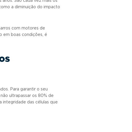
 anos. São cada vez mais os
 como a diminuição do impacto
 carros com motores de
ão em boas condições, é
os
dos. Para garantir o seu
e não ultrapassar os 80% de
 integridade das células que