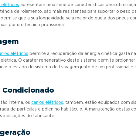
 elétricos
apresentam uma série de características para otimizaçã
ência de rolamento, são mais resistentes para suportar o peso da 
o permite que a sua longevidade seja maior do que a dos pneus con
ual por um técnico profissional.
vagem
arros elétricos
permite a recuperação da energia cinética gasta n
létrica. O caráter regenerativo deste sistema permite prolongar a
ficar o estado do sistema de travagem junto de um profissional e
Ar Condicionado
tão interna, os
carros elétricos
, também, estão equipados com si
entrada de partículas e pólen no habitáculo. A manutenção destas
s indicações do fabricante.
igeração