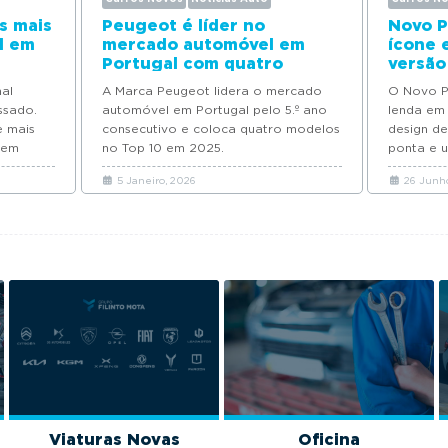
s mais
Peugeot é líder no
Novo P
l em
mercado automóvel em
ícone 
Portugal com quatro
versão
modelos no Top 10 de
al
A Marca Peugeot lidera o mercado
O Novo P
vendas em 2025
ssado.
automóvel em Portugal pelo 5.º ano
lenda em
e mais
consecutivo e coloca quatro modelos
design de
 em
no Top 10 em 2025.
ponta e 
5 Janeiro, 2026
26 Junho
Viaturas Novas
Oficina