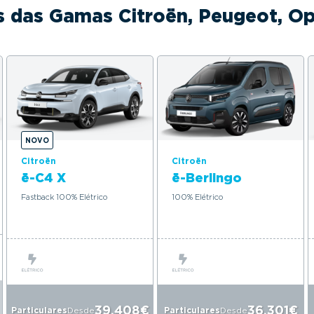
s das Gamas Citroën, Peugeot, Ope
NOVO
Citroën
Citroën
ë-C4 X
ë-Berlingo
Fastback 100% Elétrico
100% Elétrico
39.408€
36.301€
Particulares
Desde
Particulares
Desde