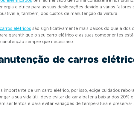
 ou eletrificados
tem aumentado de forma consistente nos últimos
ergia elétrica para as suas deslocações devido a vários fatores
bustível e, também, dos custos de manutenção da viatura.
carros elétricos
são significativamente mais baixos do que a dos
ara garantir que o seu carro elétrico e as suas componentes est
 manutenção sempre que necessário.
anutenção de carros elétric
 importante de um carro elétrico, por isso, exige cuidados rebora
gar a sua vida útil, deve evitar deixar a bateria baixar dos 20% 
 ser lentos e para evitar variações de temperatura e preservar a