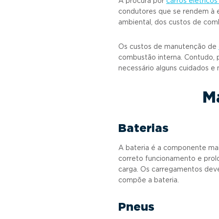
A procura por
carros elétricos
condutores que se rendem à en
ambiental, dos custos de com
Os custos de manutenção de
combustão interna. Contudo, p
necessário alguns cuidados e
M
Baterias
A bateria é a componente mais
correto funcionamento e prolon
carga. Os carregamentos devem
compõe a bateria.
Pneus