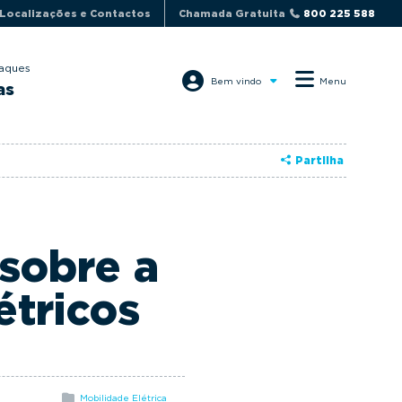
Localizações e Contactos
Chamada Gratuita
800 225 588
aques
Bem vindo
Menu
as
Partilha
 sobre a
étricos
Mobilidade Elétrica