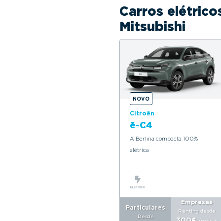
Carros elétrico
Mitsubishi
NOVO
Citroën
ë-C4
A Berlina compacta 100%
elétrica
Empresas
Particulares
Renting desde
Desde
300€
/mês
+