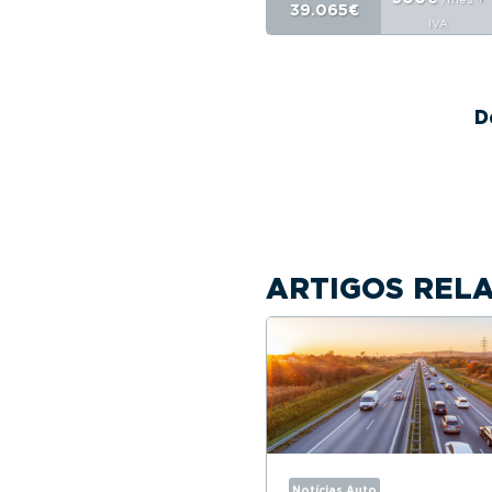
39.065€
IVA
D
ARTIGOS REL
Notícias Auto